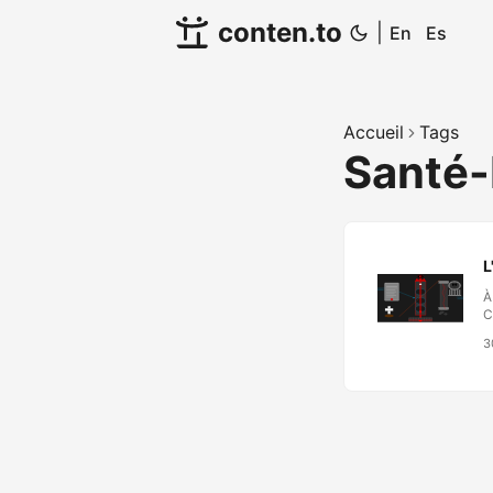
conten.to
|
En
Es
Accueil
Tags
Santé-
L
À
C
f
3
l
L
l
l