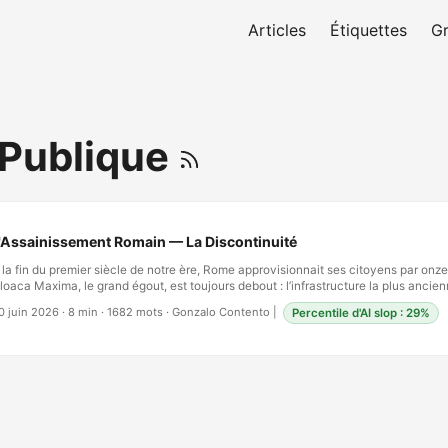
Articles
Étiquettes
G
Publique
'Assainissement Romain — La Discontinuité
 la fin du premier siècle de notre ère, Rome approvisionnait ses citoyens par onz
loaca Maxima, le grand égout, est toujours debout : l’infrastructure la plus ancie
onctionnement au monde. Frontin, nommé superintendant des aqueducs en 97 de 
0 juin 2026
·
8 min
·
1682 mots
·
Gonzalo Contento
|
Percentile d'AI slop : 29%
aissé un manuel technique sur la gestion de l’eau qui aurait pu être écrit par un i
es Romains comprenaient que la saleté et la maladie voyageaient ensemble. Ils c
atrines publiques avec l’eau courante. Ils réglementaient l’élimination des déchets.
a collecte des ordures dans les rues. …