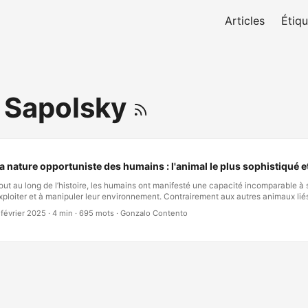
Articles
Étiqu
 Sapolsky
a nature opportuniste des humains : l'animal le plus sophistiqué e
out au long de l’histoire, les humains ont manifesté une capacité incomparable à s
xploiter et à manipuler leur environnement. Contrairement aux autres animaux liés p
ous utilisons l’intelligence, la créativité et la ruse pour assurer notre survie et no
 février 2025
·
4 min
·
695 mots
·
Gonzalo Contento
pportunisme a conduit à des avancées remarquables — mais aussi à d’immenses 
’avantage évolutif de l’opportunisme L’opportunisme n’est pas propre aux humain
nimaux profitent de circonstances favorables. Cependant, ce qui nous distingue, c’
ophistication de nos stratégies. Des premiers humains utilisant le feu pour chasse
fficacement aux entreprises modernes exploitant les marchés mondiaux, notre cap
pportunités est sans limites. …