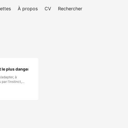
ettes
À propos
CV
Rechercher
t le plus dangereux
’adapter, à
ar l’instinct,
tre domination. Cet
destructions.
s ; de nombreux
est l’échelle et la
r plus
acité à saisir les