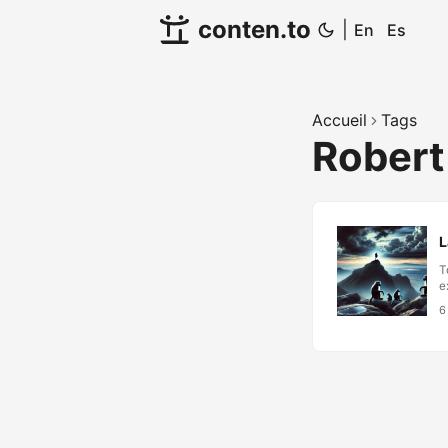
conten.to
|
En
Es
Accueil
Tags
Robert
L
T
e
n
6
o
L
a
s
e
o