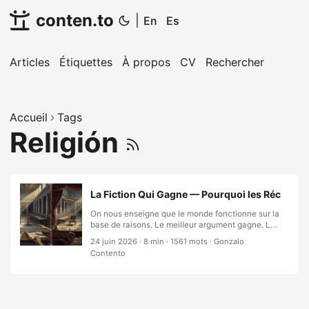
conten.to
|
En
Es
Articles
Étiquettes
À propos
CV
Rechercher
Accueil
Tags
Religión
La Fiction Qui Gagne — Pourquoi les Récits, No
On nous enseigne que le monde fonctionne sur la
base de raisons. Le meilleur argument gagne. Les
faits parlent d’eux-mêmes. La vérité a une force
24 juin 2026
·
8 min
·
1561 mots
·
Gonzalo
d’attraction. Les décisions—individuelles et
Contento
collectives—découleraient du calcul rationnel :
coûts pesés contre avantages, preuves
accumulées contre contre-preuves, l’affirmation
forte anéantissant la faible. Mais l’histoire,
observée sans détour, raconte une histoire très