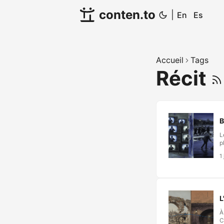
conten.to
|
En
Es
Accueil
Tags
Récit
B
L
p
o
1
l
d
v
L
À
C