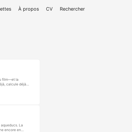
ettes
À propos
CV
Rechercher
u film—et la
éjà, calcule déjà
idiot lâché dans
e comique et
récit, non la
e aqueducs. La
nne encore en