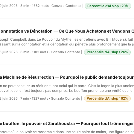
onctionnement au monde. Frontin, nommé superintendant des aqueducs en 97 de 
0 juin 2026
·
8 min
·
1682 mots
·
Gonzalo Contento
|
Percentile d'AI slop : 29%
aissé un manuel technique sur la gestion de l’eau qui aurait pu être écrit par un i
es Romains comprenaient que la saleté et la maladie voyageaient ensemble. Ils c
atrines publiques avec l’eau courante. Ils réglementaient l’élimination des déchets.
a collecte des ordures dans les rues. …
onnotation vs Dénotation — Ce Que Nous Achetons et Vendons
oseph Campbell, dans Le Pouvoir du Mythe (les entretiens avec Bill Moyers), fai
assant sur la connotation et la dénotation qui pénètre plus profondément que la pl
omplets sur l’économie ou la politique. La distinction est simple, mais ses implicat
6 juin 2026
·
6 min
·
1103 mots
·
Gonzalo Contento
|
Percentile d'AI slop : 26%
as. La dénotation est ce qu’une chose est — sa réalité factuelle, mesurable, sa dé
ictionnaire. La connotation est ce qu’elle signifie — les associations, le poids émot
ui s’y accroche. Une pierre est une pierre. Mais le Rocher de Gibraltar, la Pierre du
oire de la Kaaba — ces dernières portent des connotations si lourdes qu’elles pli
utour d’elles. Ce n’est pas une métaphore. C’est le moteur réel de la civilisation h
a Machine de Résurrection — Pourquoi le public demande toujour
n ne peut pas tuer un récit en tuant celui qui le porte. C’est la leçon la plus ancien
ouvoir, et elle n’est toujours pas comprise. Le bouffon prononce une vérité que le
olérer. Le pouvoir le réduit au silence. Mais au moment où ce silence se produit—l’ar
3 juin 2026
·
7 min
·
1327 mots
·
Gonzalo Contento
|
Percentile d'AI slop : 62%
’exécution—quelque chose change. Le bouffon n’est plus une personne vivante qu
ontredire ou humilier. Il devient un martyr. Il devient intouchable. Le public, ayan
ommence à le ressusciter. Sur des pancartes de protestation. Dans des histoires
e langage codé des opprimés. Le trône voulait tuer le bouffon. À la place, il a cré
ternel. …
e bouffon, le pouvoir et Zarathoustra — Pourquoi tout trône engen
artout où le pouvoir se rassemble dans une seule paire de mains, une figure en ha