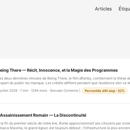
Articles
Étiqu
eing There — Récit, Innocence, et la Magie des Programmes
es deux dernières minutes de Being There, le film d’Ashby, contiennent la thèse d
lupart du public les manque. Les crédits défilent pendant que l’audience s’en va d
ù se garer, se déconnecte déjà de ce qu’elle croyait être une satire légère sur un 
 juillet 2026
·
7 min
·
1294 mots
·
Gonzalo Contento
|
Percentile d'AI slop : 52%
es couloirs du pouvoir. Mais ces dernières secondes sont là où le film cesse d’êtr
evient quelque chose de plus sombre : la distillation parfaite de la manière dont le 
érité, devient la force organisatrice ultime de la croyance humaine. …
'Assainissement Romain — La Discontinuité
 la fin du premier siècle de notre ère, Rome approvisionnait ses citoyens par onz
loaca Maxima, le grand égout, est toujours debout : l’infrastructure la plus ancie