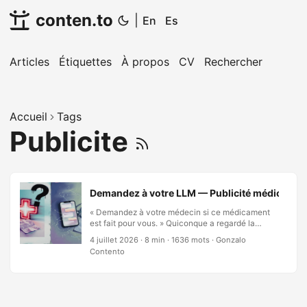
conten.to
|
En
Es
Articles
Étiquettes
À propos
CV
Rechercher
Accueil
Tags
Publicite
Demandez à votre LLM — Publicité médicale, cons
« Demandez à votre médecin si ce médicament
est fait pour vous. » Quiconque a regardé la
télévision américaine connaît la formule par
4 juillet 2026
·
8 min
·
1636 mots
·
Gonzalo
cœur. En France, elle sonne presque exotique : la
Contento
publicité pour les médicaments sur ordonnance y
est interdite, et le rituel local se limite au bandeau
réglementaire — ceci est un médicament,
demandez conseil à votre pharmacien, lisez
attentivement la notice. Mais lisez la formule