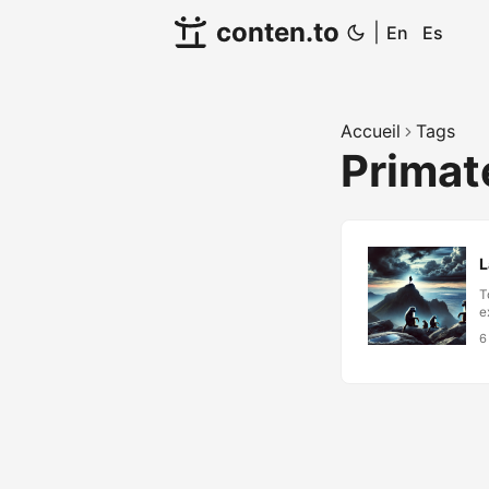
conten.to
|
En
Es
Accueil
Tags
Prima
L
T
e
n
6
o
L
a
s
e
o