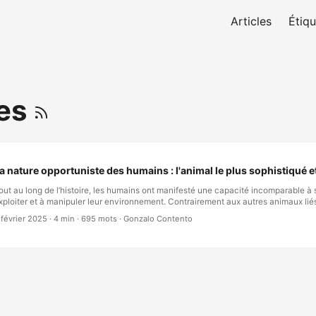
Articles
Étiqu
tes
a nature opportuniste des humains : l'animal le plus sophistiqué e
out au long de l’histoire, les humains ont manifesté une capacité incomparable à s
xploiter et à manipuler leur environnement. Contrairement aux autres animaux liés p
ous utilisons l’intelligence, la créativité et la ruse pour assurer notre survie et no
 février 2025
·
4 min
·
695 mots
·
Gonzalo Contento
pportunisme a conduit à des avancées remarquables — mais aussi à d’immenses 
’avantage évolutif de l’opportunisme L’opportunisme n’est pas propre aux humain
nimaux profitent de circonstances favorables. Cependant, ce qui nous distingue, c’
ophistication de nos stratégies. Des premiers humains utilisant le feu pour chasse
fficacement aux entreprises modernes exploitant les marchés mondiaux, notre cap
pportunités est sans limites. …