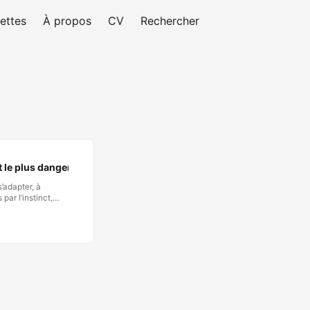
ettes
À propos
CV
Rechercher
t le plus dangereux
’adapter, à
ar l’instinct,
tre domination. Cet
destructions.
s ; de nombreux
est l’échelle et la
r plus
acité à saisir les