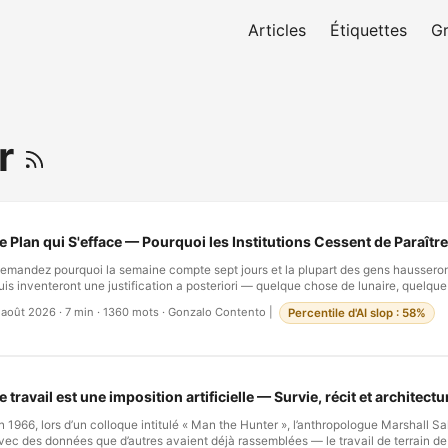
Articles
Étiquettes
G
ir
e Plan qui S'efface — Pourquoi les Institutions Cessent de Paraît
emandez pourquoi la semaine compte sept jours et la plupart des gens hausseron
uis inventeront une justification a posteriori — quelque chose de lunaire, quelqu
iblique. La réponse honnête, c’est que personne de vivant ne l’a décidé, et perso
 août 2026
·
7 min
·
1360 mots
·
Gonzalo Contento
|
Percentile d'AI slop : 58%
ouvienne non plus, ce qui est exactement la condition sous laquelle une décision
essentir comme une décision. Le calendrier, l’alphabet, la semaine de sept jours, l’
atégories auxquelles vous recourez sans remarquer que vous les utilisez — tout c
onstruit par quelqu’un, pour une raison, à un moment de l’histoire qu’on pourrait e
ésigner. Et chacune de ces choses a atteint un état où demander qui l’a construite
e travail est une imposition artificielle — Survie, récit et architect
emble une question étrange à poser. …
n 1966, lors d’un colloque intitulé « Man the Hunter », l’anthropologue Marshall Sah
vec des données que d’autres avaient déjà rassemblées — le travail de terrain d