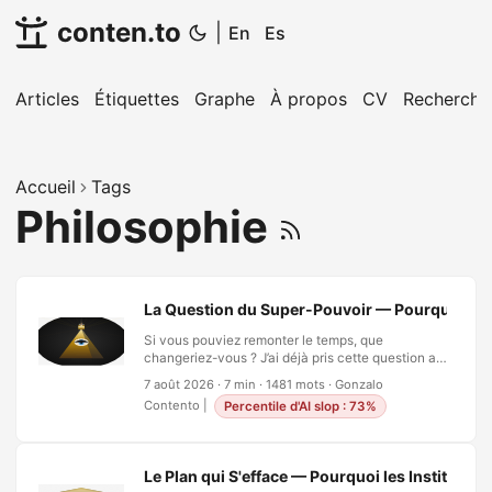
conten.to
|
En
Es
Articles
Étiquettes
Graphe
À propos
CV
Recherche
Accueil
Tags
Philosophie
La Question du Super-Pouvoir — Pourquoi le Fa
Si vous pouviez remonter le temps, que
changeriez-vous ? J’ai déjà pris cette question au
sérieux et découvert que sa prémisse s’effondre
7 août 2026
·
7 min
·
1481 mots
·
Gonzalo
sous son propre poids — vous n’avez en réalité
Contento
|
Percentile d'AI slop : 73%
pas accès au passé que vous prétendriez
corriger. La question du super-pouvoir est l’autre
grand classique, et elle paraît plus simple : pas de
physique à contester, pas de théorie de
Le Plan qui S'efface — Pourquoi les Institutio
l’information à invoquer, juste une question