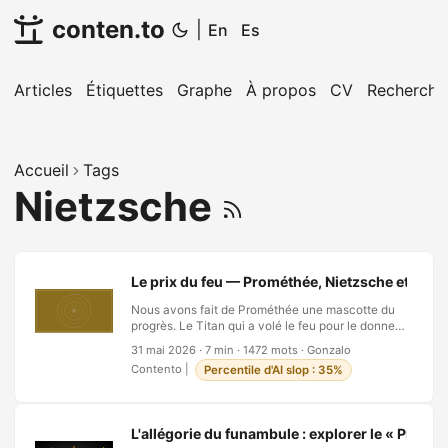
conten.to
|
En
Es
Articles
Étiquettes
Graphe
À propos
CV
Recherche
Accueil
Tags
Nietzsche
Le prix du feu — Prométhée, Nietzsche et le co
Nous avons fait de Prométhée une mascotte du
progrès. Le Titan qui a volé le feu pour le donner
à une humanité grelottante prête aujourd’hui son
31 mai 2026
·
7 min
·
1472 mots
·
Gonzalo
nom à des prix, des fondations, des fusées—à
Contento
|
Percentile d'AI slop : 35%
tout ce qui veut sonner audacieux. Mais le mythe
ne s’achève pas avec le don. Il s’achève—ou
refuse de s’achever—au rocher. Enchaîné à un
pic du Caucase, Prométhée se fait arracher le
L'allégorie du funambule : explorer le « Prolo
foie par un aigle chaque jour, et il repousse