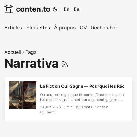
conten.to
|
En
Es
Articles
Étiquettes
À propos
CV
Rechercher
Accueil
Tags
Narrativa
La Fiction Qui Gagne — Pourquoi les Récits, No
On nous enseigne que le monde fonctionne sur la
base de raisons. Le meilleur argument gagne. Les
faits parlent d’eux-mêmes. La vérité a une force
24 juin 2026
·
8 min
·
1561 mots
·
Gonzalo
d’attraction. Les décisions—individuelles et
Contento
collectives—découleraient du calcul rationnel :
coûts pesés contre avantages, preuves
accumulées contre contre-preuves, l’affirmation
forte anéantissant la faible. Mais l’histoire,
observée sans détour, raconte une histoire très