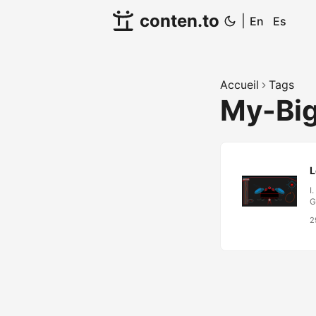
conten.to
|
En
Es
Accueil
Tags
My-Bi
L
I
G
c
2
M
d
p
c