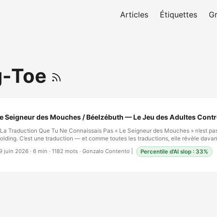
Articles
Étiquettes
G
g-Toe
e Seigneur des Mouches / Béelzébuth — Le Jeu des Adultes Contr
. La Traduction Que Tu Ne Connaissais Pas « Le Seigneur des Mouches » n’est pa
olding. C’est une traduction — et comme toutes les traductions, elle révèle davan
ache. Le titre provient de l’hébreu et de l’araméen : Béelzébuth, Ba’al Zevuv, le S
9 juin 2026
·
6 min
·
1182 mots
·
Gonzalo Contento
|
Percentile d'AI slop : 33%
ouches. Dans la théologie chrétienne, Béelzébuth n’est pas simplement un démon 
es démons, le tentateur bureaucratique, le dieu de l’essaim. Quand William Golding
our son roman de 1954 sur des écoliers naufragés, il ne décrivait pas simplement
ochon au bout d’un bâton. Il nommait l’énergie spirituelle qui émerge lorsque la civi
…