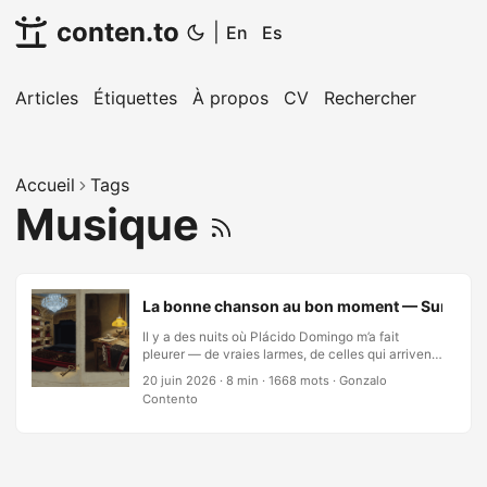
conten.to
|
En
Es
Articles
Étiquettes
À propos
CV
Rechercher
Accueil
Tags
Musique
La bonne chanson au bon moment — Sur l'écart 
Il y a des nuits où Plácido Domingo m’a fait
pleurer — de vraies larmes, de celles qui arrivent
sans invitation à la phrase exacte où la voix
20 juin 2026
·
8 min
·
1668 mots
·
Gonzalo
s’ouvre et où la pièce entière bascule. Et il y a
Contento
d’autres nuits, plus que je ne saurais compter, où
Domingo ne pouvait rien pour moi, et où ce qui
m’a fait traverser la route fut Édith Piaf, ou
Jacques Brel s’arrachant un dernier vers, ou “The
Long and Winding Road” des Beatles. Je m’en