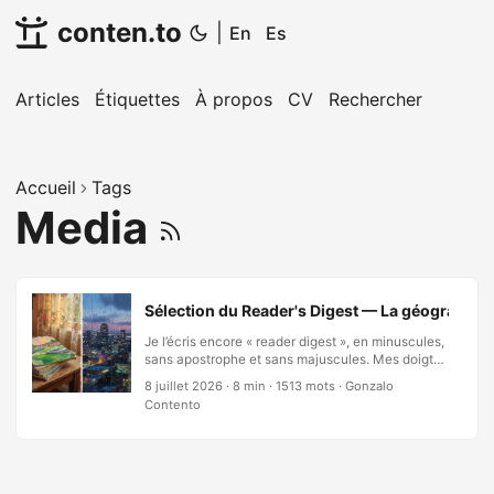
conten.to
|
En
Es
Articles
Étiquettes
À propos
CV
Rechercher
Accueil
Tags
Media
Sélection du Reader's Digest — La géographie q
Je l’écris encore « reader digest », en minuscules,
sans apostrophe et sans majuscules. Mes doigts
révèlent ce que ma mémoire dissimule : cette
8 juillet 2026
·
8 min
·
1513 mots
·
Gonzalo
publication, je ne l’ai jamais étudiée, je l’ai
Contento
absorbée. Elle arrivait en espagnol, sous le nom
de Selecciones, et elle occupait les tables de
mon enfance comme le font les meubles —
discrète, permanente, porteuse. Des décennies
plus tard, je vis dans le pays que ces pages