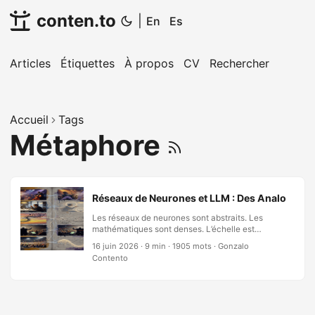
conten.to
|
En
Es
Articles
Étiquettes
À propos
CV
Rechercher
Accueil
Tags
Métaphore
Réseaux de Neurones et LLM : Des Analogies p
Les réseaux de neurones sont abstraits. Les
mathématiques sont denses. L’échelle est
incompréhensible — des milliards de paramètres,
16 juin 2026
·
9 min
·
1905 mots
·
Gonzalo
des billions de multiplications par seconde. Mais
Contento
les principes ne sont pas abstraits. Ils sont
construits sur des schémas profonds qui
apparaissent partout : dans les orchestres, dans
les conversations, dans les vols d’oiseaux, dans
les forêts, dans la façon dont un musicien de jazz