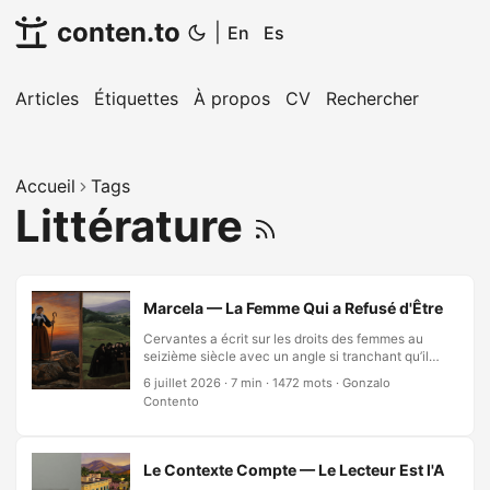
conten.to
|
En
Es
Articles
Étiquettes
À propos
CV
Rechercher
Accueil
Tags
Littérature
Marcela — La Femme Qui a Refusé d'Être l'Hist
Cervantes a écrit sur les droits des femmes au
seizième siècle avec un angle si tranchant qu’il
traverse quatre cents ans. Une femme belle,
6 juillet 2026
·
7 min
·
1472 mots
·
Gonzalo
économiquement indépendante, qui ose dire non
Contento
—et un homme qui se sent tellement propriétaire
de son amour que son suicide devient sa
culpabilité. La partie la plus horrifiante ? Ses
amis, et la société entière, sont d’accord.
Le Contexte Compte — Le Lecteur Est l'Autre Mo
L’histoire provient du Don Quichotte, Première