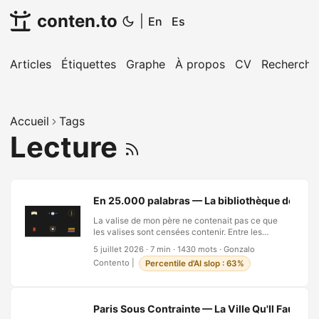
conten.to
|
En
Es
Articles
Étiquettes
Graphe
À propos
CV
Recherche
Accueil
Tags
Lecture
En 25.000 palabras — La bibliothèque de poch
La valise de mon père ne contenait pas ce que
les valises sont censées contenir. Entre les
chemises et les papiers, il y avait des livres —
5 juillet 2026
·
7 min
·
1430 mots
·
Gonzalo
petits, de la taille d’une main ouverte, aux pages
Contento
|
Percentile d'AI slop : 63%
jaunies et aux couvertures qui promettaient
chacune un monde entier : le bouddhisme. Les
sociétés secrètes. L’énergie nucléaire. La
collection s’appelait En 25.000 palabras, publiée
Paris Sous Contrainte — La Ville Qu'Il Faut Ap
par Editorial Bruguera à Barcelone au début des