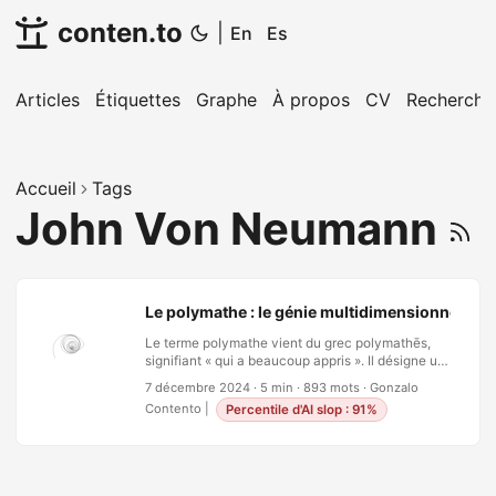
conten.to
|
En
Es
Articles
Étiquettes
Graphe
À propos
CV
Recherche
Accueil
Tags
John Von Neumann
Le polymathe : le génie multidimensionnel
Le terme polymathe vient du grec polymathēs,
signifiant « qui a beaucoup appris ». Il désigne un
individu dont l’expertise couvre de multiples
7 décembre 2024
·
5 min
·
893 mots
·
Gonzalo
domaines du savoir et qui synthétise cette
Contento
|
Percentile d'AI slop : 91%
ampleur de compréhension pour créer des idées
révolutionnaires. Les polymathes ne sont pas de
simples généralistes ; ce sont des penseurs
profonds avec une maîtrise dans des domaines
variés, mélangeant souvent l’art, les sciences, les