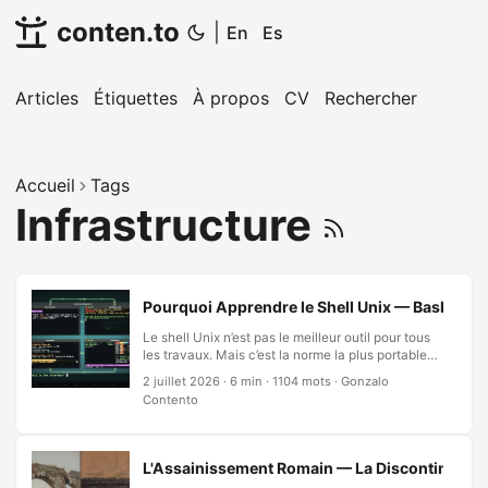
conten.to
|
En
Es
Articles
Étiquettes
À propos
CV
Rechercher
Accueil
Tags
Infrastructure
Pourquoi Apprendre le Shell Unix — Bash, Zsh, 
Le shell Unix n’est pas le meilleur outil pour tous
les travaux. Mais c’est la norme la plus portable
que nous ayons. Quand on demande à un LLM de
2 juillet 2026
·
6 min
·
1104 mots
·
Gonzalo
raisonner, il écrit du bash. Quand un conteneur
Contento
démarre, il exécute un script shell. Quand un
pipeline CI s’exécute, il lance des commandes
shell. Quand un serveur amorce, init exécute un
shell. Le shell n’est pas élégant—il est
L'Assainissement Romain — La Discontinuité
omniprésent. Et l’omniprésence, en ingénierie des