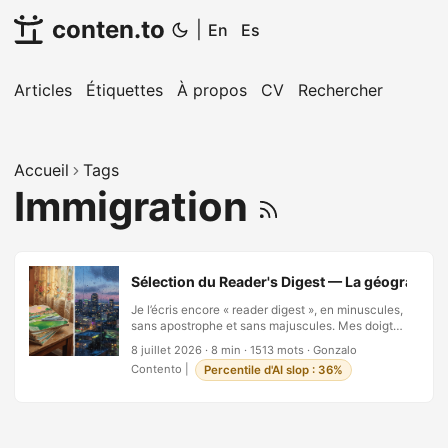
conten.to
|
En
Es
Articles
Étiquettes
À propos
CV
Rechercher
Accueil
Tags
Immigration
Sélection du Reader's Digest — La géographie q
Je l’écris encore « reader digest », en minuscules,
sans apostrophe et sans majuscules. Mes doigts
révèlent ce que ma mémoire dissimule : cette
8 juillet 2026
·
8 min
·
1513 mots
·
Gonzalo
publication, je ne l’ai jamais étudiée, je l’ai
Contento
|
Percentile d'AI slop : 36%
absorbée. Elle arrivait en espagnol, sous le nom
de Selecciones, et elle occupait les tables de
mon enfance comme le font les meubles —
discrète, permanente, porteuse. Des décennies
plus tard, je vis dans le pays que ces pages