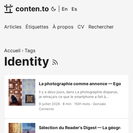
conten.to
|
En
Es
Articles
Étiquettes
À propos
CV
Rechercher
Accueil
Tags
Identity
La photographie comme annonce — Ego, peur et
Il y a deux jours, dans La photographie disparue,
je retraçais ce que le smartphone a fait à
l’économie de l’image—l’attention diluée, la
9 juillet 2026
·
8 min
·
1591 mots
·
Gonzalo
photographie devenue marchandise, l’instant
Contento
décisif troqué contre le mode rafale. Cet essai
restait délibérément clinique, et il se fermait sur
une promesse : au risque de paraître freudien, ou
jungien, il existe une seconde fonction de la
Sélection du Reader's Digest — La géographie q
photographie qui n’a rien à voir avec l’art, et j’y