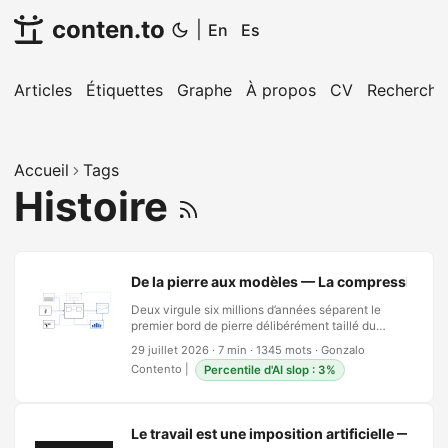
conten.to
|
En
Es
Articles
Étiquettes
Graphe
À propos
CV
Recherche
Accueil
Tags
Histoire
De la pierre aux modèles — La compression de
Deux virgule six millions d’années séparent le
premier bord de pierre délibérément taillé du
premier usage maîtrisé du feu. Vingt-sept ans
29 juillet 2026
·
7 min
·
1345 mots
·
Gonzalo
séparent l’internet public d’une machine qui
Contento
|
Percentile d'AI slop : 3%
rédige un contrat sur demande. Quelque part
dans cette arithmétique se trouve toute l’histoire
de l’invention humaine, et ce n’est pas d’abord
une histoire d’outils qui s’améliorent. C’est une
Le travail est une imposition artificielle — Surv
histoire d’écart entre les outils qui se rétrécit, sans