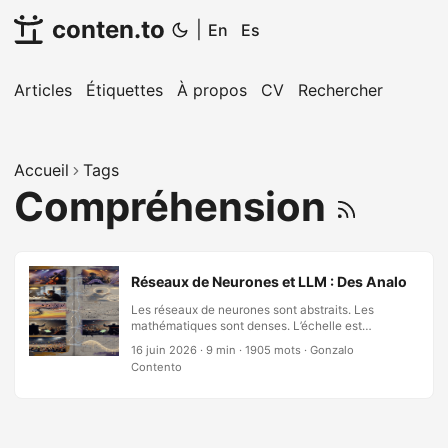
conten.to
|
En
Es
Articles
Étiquettes
À propos
CV
Rechercher
Accueil
Tags
Compréhension
Réseaux de Neurones et LLM : Des Analogies p
Les réseaux de neurones sont abstraits. Les
mathématiques sont denses. L’échelle est
incompréhensible — des milliards de paramètres,
16 juin 2026
·
9 min
·
1905 mots
·
Gonzalo
des billions de multiplications par seconde. Mais
Contento
les principes ne sont pas abstraits. Ils sont
construits sur des schémas profonds qui
apparaissent partout : dans les orchestres, dans
les conversations, dans les vols d’oiseaux, dans
les forêts, dans la façon dont un musicien de jazz