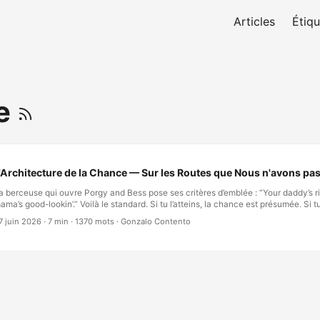
Articles
Étiqu
e
'Architecture de la Chance — Sur les Routes que Nous n'avons pas
a berceuse qui ouvre Porgy and Bess pose ses critères d’emblée : “Your daddy’s r
ama’s good-lookin’.” Voilà le standard. Si tu l’atteins, la chance est présumée. Si tu
a suite — en théorie — ne dépend que de toi. Je n’atteins pas ce standard. Mon pèr
7 juin 2026
·
7 min
·
1370 mots
·
Gonzalo Contento
iche. Mon pays non plus, selon la quasi-totalité des indicateurs internationaux qu’
ourtant, en regardant en arrière, je ne peux pas prétendre avoir marché sur le mêm
lupart des gens autour de moi. Ce que j’avais était quelque chose de plus subtil qu
érité, et à certains égards plus durable : j’ai hérité d’une architecture. …