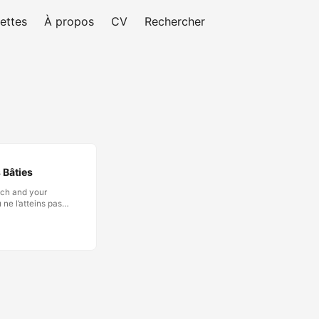
ettes
À propos
CV
Rechercher
 Bâties
ich and your
 ne l’atteins pas,
e n’était pas
on voudra citer. Et
e terrain que la
e de l’argent