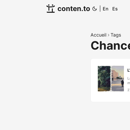
conten.to
|
En
Es
Accueil
Tags
Chanc
L
L
m
l
2
r
p
p
h