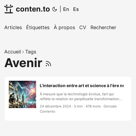
conten.to
|
En
Es
Articles
Étiquettes
À propos
CV
Rechercher
Accueil
Tags
Avenir
L'interaction entre art et science à l'ère numér
À mesure que la technologie évolue, l’art qui
reflète la relation en perpétuelle transformation
de l’humanité avec l’univers évolue lui aussi. La
24 décembre 2024
·
3 min
·
478 mots
·
Gonzalo
convergence de l’art et de la science se trouve à
Contento
la croisée de l’inspiration et de l’innovation,
remodelant nos récits culturels et le tissu même
de l’expression créative. Ce billet plonge dans les
possibilités transformatrices émergeant de ces
intersections, en considérant leur potentiel à