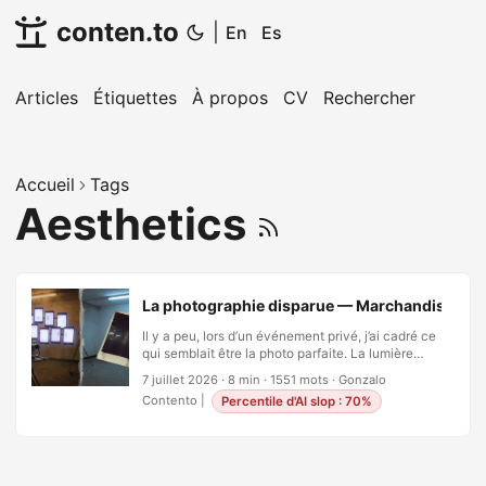
conten.to
|
En
Es
Articles
Étiquettes
À propos
CV
Rechercher
Accueil
Tags
Aesthetics
La photographie disparue — Marchandise, attent
Il y a peu, lors d’un événement privé, j’ai cadré ce
qui semblait être la photo parfaite. La lumière
faisait quelque chose de rare, la composition
7 juillet 2026
·
8 min
·
1551 mots
·
Gonzalo
s’était assemblée d’elle-même, et le moment allait
Contento
|
Percentile d'AI slop : 70%
culminer. Alors, au même instant, une douzaine
de smartphones s’est levée devant moi. Sans
malice—par réflexe. Un mur de rectangles
lumineux, chacun capturant la même scène sous
presque le même angle, chacun produisant une