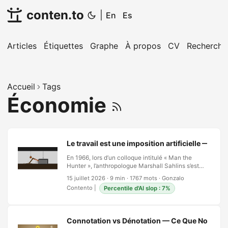
conten.to
|
En
Es
Articles
Étiquettes
Graphe
À propos
CV
Recherche
Accueil
Tags
Économie
Le travail est une imposition artificielle — Surv
En 1966, lors d’un colloque intitulé « Man the
Hunter », l’anthropologue Marshall Sahlins s’est
levé avec des données que d’autres avaient déjà
15 juillet 2026
·
9 min
·
1767 mots
·
Gonzalo
rassemblées — le travail de terrain de Richard
Contento
|
Percentile d'AI slop : 7%
Lee chez les Ju/‘hoansi du Kalahari, les études
d’Arnhem Land en Australie — et a dit tout haut ce
que personne n’osait formuler. Les chasseurs-
cueilleurs, systématiquement décrits comme
Connotation vs Dénotation — Ce Que Nous A
vivant à la limite extrême de la subsistance,