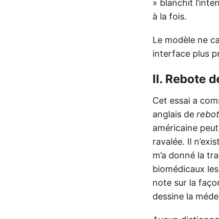
» blanchit l’int
à la fois.
Le modèle ne cas
interface plus p
II. Rebote d
Cet essai a com
anglais de
rebot
américaine peut 
ravalée. Il n’exi
m’a donné la trad
biomédicaux les
note sur la faço
dessine la médec