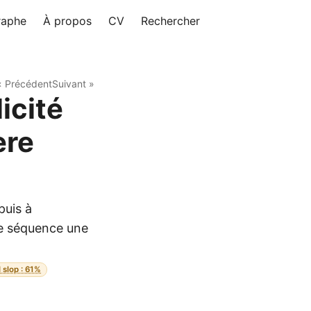
raphe
À propos
CV
Rechercher
« Précédent
Suivant »
icité
ère
puis à
e séquence une
I slop : 61%