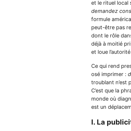
et le rituel loc
demandez consei
formule américai
peut-être pas re
dont le rôle dan
déjà à moitié pr
et loue l’autorit
Ce qui rend pres
osé imprimer :
d
troublant n’est 
C’est que la ph
monde où diagno
est un déplaceme
I. La public