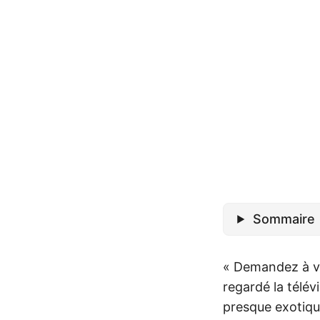
Sommaire
« Demandez à vo
regardé la télév
presque exotique