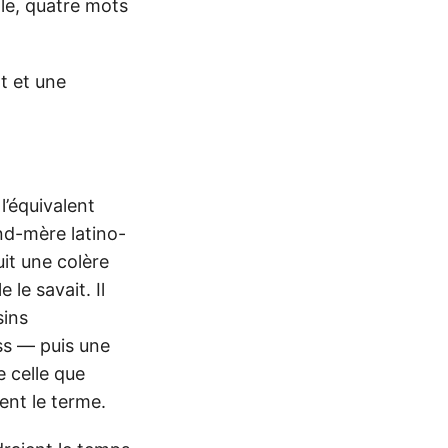
lle, quatre mots
t et une
’équivalent
nd-mère latino-
uit une colère
 le savait. Il
sins
ss — puis une
e celle que
ent le terme.