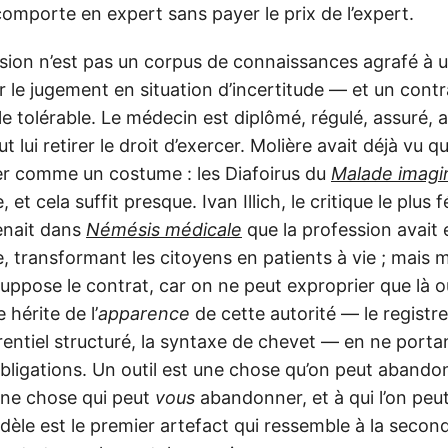
 comporte en expert sans payer le prix de l’expert.
sion n’est pas un corpus de connaissances agrafé à u
le jugement en situation d’incertitude — et un contra
e tolérable. Le médecin est diplômé, régulé, assuré, 
ut lui retirer le droit d’exercer. Molière avait déjà vu qu
er comme un costume : les Diafoirus du
Malade imagi
e, et cela suffit presque. Ivan Illich, le critique le plus 
enait dans
Némésis médicale
que la profession avait 
, transformant les citoyens en patients à vie ; mais
suppose le contrat, car on ne peut exproprier que là où
 hérite de l’
apparence
de cette autorité — le registre
rentiel structuré, la syntaxe de chevet — en ne port
bligations. Un outil est une chose qu’on peut abando
une chose qui peut
vous
abandonner, et à qui l’on pe
èle est le premier artefact qui ressemble à la secon