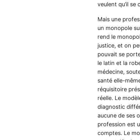
veulent qu’il se
Mais une profes
un monopole sur 
rend le monopol
justice, et on pe
pouvait se port
le latin et la rob
médecine, sout
santé elle-même
réquisitoire pré
réelle. Le modèle
diagnostic diffé
aucune de ses o
profession est 
comptes. Le mod