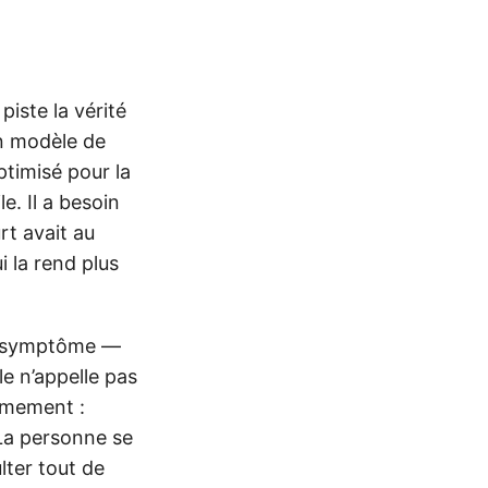
piste la vérité
Un modèle de
ptimisé pour la
e. Il a besoin
rt avait au
i la rend plus
un symptôme —
le n’appelle pas
almement :
 La personne se
lter tout de