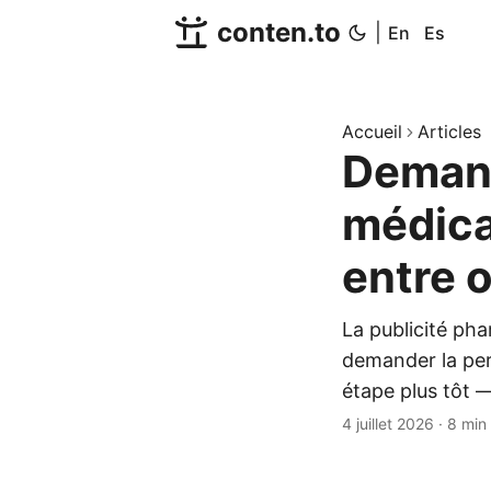
conten.to
|
En
Es
Accueil
Articles
Demand
médical
entre o
La publicité ph
demander la pe
étape plus tôt 
4 juillet 2026
·
8 min