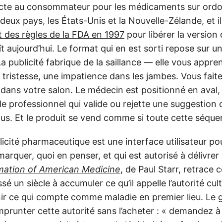
recte au consommateur pour les médicaments sur ord
deux pays, les États-Unis et la Nouvelle-Zélande, et il 
 des règles de la FDA en 1997
pour libérer la version 
aujourd’hui. Le format qui en est sorti repose sur un
 La publicité fabrique de la saillance — elle vous appr
 tristesse, une impatience dans les jambes. Vous fait
c dans votre salon. Le médecin est positionné en ava
le professionnel qui valide ou rejette une suggestio
us. Et le produit se vend comme si toute cette séquen
blicité pharmaceutique est une interface utilisateur pou
marquer, quoi en penser, et qui est autorisé à délivre
mation of American Medicine
, de Paul Starr, retrace
é un siècle à accumuler ce qu’il appelle l’autorité cult
nir ce qui compte comme maladie en premier lieu. Le g
emprunter cette autorité sans l’acheter : « demandez 