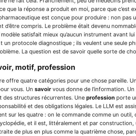
ire ne fait cela. Franchement, peu de médecins prend
 ce que la réponse a produit en moi, parce que c’est 
 pharmaceutique est conçue pour produire : non pas un
nt d’être compris. Le problème était devenu nommable
modèle satisfait mieux qu’aucun instrument avant lui
t un protocole diagnostique ; ils veulent une seule p
blème. La question est de savoir quelle sorte de chos
avoir, motif, profession
re offre quatre catégories pour une chose pareille. U
pour vous. Un
savoir
vous donne de l’information. Un
 des structures récurrentes. Une
profession
porte u
ponsabilité et des obligations légales. Le LLM est assi
nt sur les quatre : on le commande comme un outil, o
opédie, et il est, littéralement et par construction
 traite de plus en plus comme la quatrième chose, par