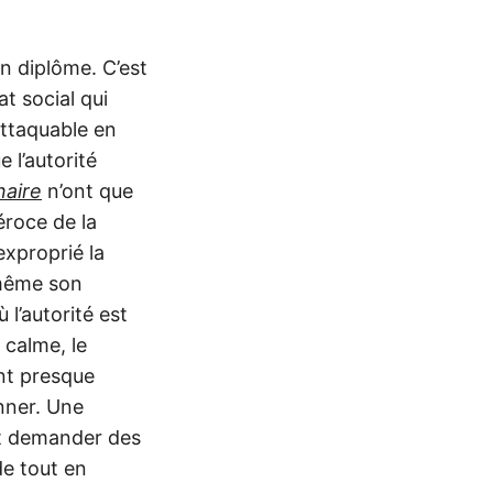
n diplôme. C’est
t social qui
attaquable en
e l’autorité
naire
n’ont que
féroce de la
exproprié la
 même son
 l’autorité est
 calme, le
ant presque
nner. Une
ut demander des
de tout en