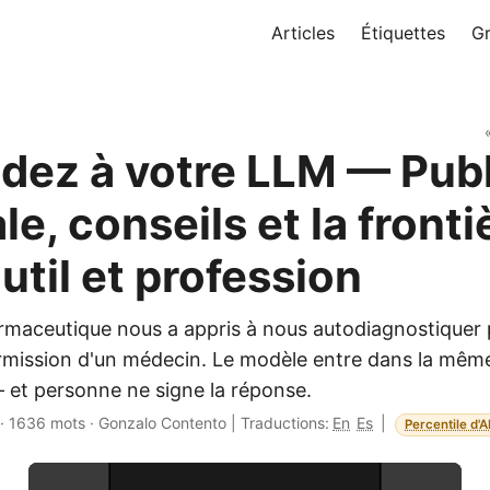
Articles
Étiquettes
G
ez à votre LLM — Publ
e, conseils et la fronti
util et profession
armaceutique nous a appris à nous autodiagnostiquer 
rmission d'un médecin. Le modèle entre dans la mêm
— et personne ne signe la réponse.
·
1636 mots
·
Gonzalo Contento
|
Traductions:
En
Es
|
Percentile d'A