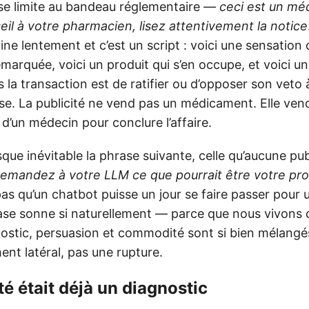
al se limite au bandeau réglementaire —
ceci est un mé
l à votre pharmacien, lisez attentivement la notice
ne lentement et c’est un script : voici une sensation 
marquée, voici un produit qui s’en occupe, et voici u
s la transaction est de ratifier ou d’opposer son veto
ise. La publicité ne vend pas un médicament. Elle ven
é d’un médecin pour conclure l’affaire.
que inévitable la phrase suivante, celle qu’aucune pub
emandez à votre LLM ce que pourrait être votre pr
pas qu’un chatbot puisse un jour se faire passer pour
rase sonne si naturellement — parce que nous vivons 
stic, persuasion et commodité sont si bien mélangé
nt latéral, pas une rupture.
ité était déjà un diagnostic