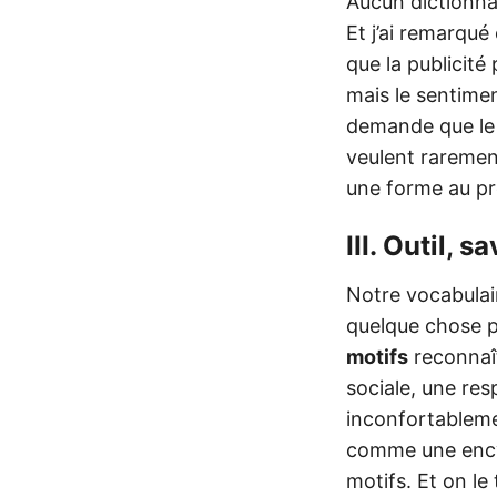
Aucun dictionna
Et j’ai remarqué
que la publicité
mais le sentime
demande que le 
veulent raremen
une forme au pro
III. Outil, s
Notre vocabulai
quelque chose 
motifs
reconnaît
sociale, une res
inconfortableme
comme une encycl
motifs. Et on le