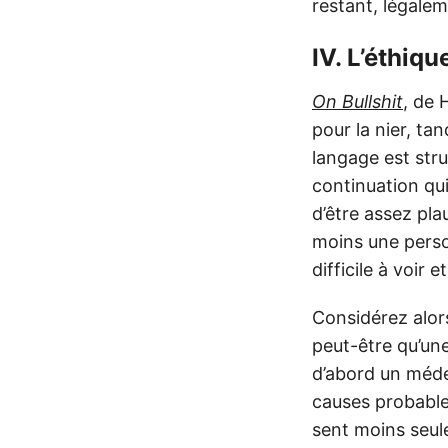
restant, légalem
IV. L’éthiqu
On Bullshit
, de 
pour la nier, ta
langage est stru
continuation qui 
d’être assez pla
moins une person
difficile à voir 
Considérez alor
peut-être qu’une 
d’abord un méde
causes probable
sent moins seule