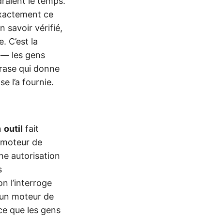
raient le temps.
exactement ce
 savoir vérifié,
. C’est la
 — les gens
hrase qui donne
e l’a fournie.
n
outil
fait
 moteur de
ne autorisation
s
n l’interroge
, un moteur de
ce que les gens