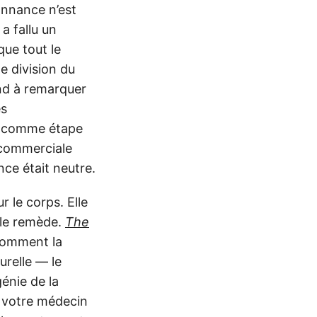
onnance n’est
a fallu un
que tout le
e division du
end à remarquer
es
l, comme étape
n commerciale
ce était neutre.
r le corps. Elle
r le remède.
The
 comment la
urelle — le
énie de la
à votre médecin