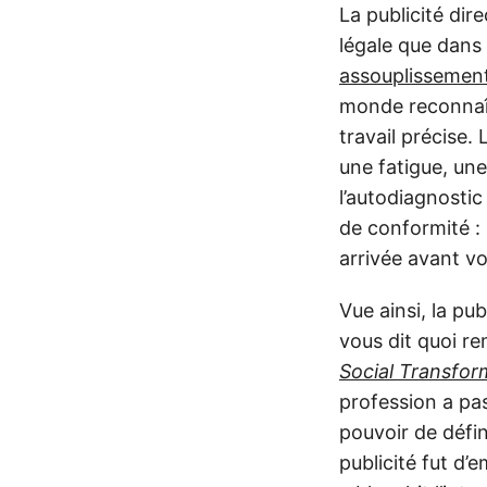
La publicité di
légale que dans 
assouplissement
monde reconnaît 
travail précise.
une fatigue, une
l’autodiagnosti
de conformité : 
arrivée avant vo
Vue ainsi, la pu
vous dit quoi re
Social Transfor
profession a pass
pouvoir de défi
publicité fut d’