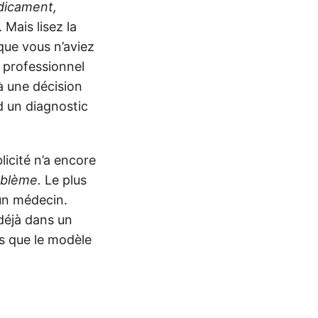
dicament,
. Mais lisez la
que vous n’aviez
n professionnel
 à une décision
d un diagnostic
licité n’a encore
oblème.
Le plus
 un médecin.
déjà dans un
s que le modèle