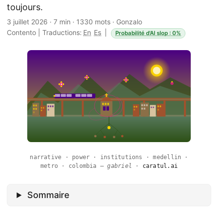
toujours.
3 juillet 2026
·
7 min
·
1330 mots
·
Gonzalo
Contento
|
Traductions:
En
Es
|
Probabilité d'AI slop : 0%
narrative · power · institutions · medellin ·
metro · colombia —
gabriel
·
caratul.ai
Sommaire