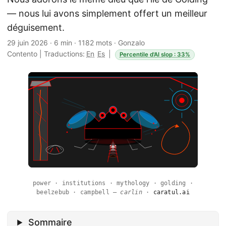
— nous lui avons simplement offert un meilleur
déguisement.
29 juin 2026
·
6 min
·
1182 mots
·
Gonzalo
Contento
|
Traductions:
En
Es
|
Percentile d'AI slop : 33%
power · institutions · mythology · golding ·
beelzebub · campbell —
carlin
·
caratul.ai
Sommaire