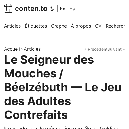
conten.to
|
En
Es
Articles
Étiquettes
Graphe
À propos
CV
Recherche
Accueil
Articles
« Précédent
Suivant »
Le Seigneur des
Mouches /
Béelzébuth — Le Jeu
des Adultes
Contrefaits
Nous adorons le même dieu que l'île de Golding