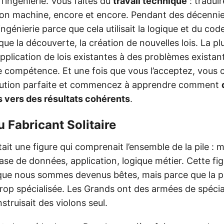
 l’ingénierie. Vous faites du
travail technique
: traduir
on machine, encore et encore. Pendant des décenni
ingénierie parce que cela utilisait la logique et du cod
ique la découverte, la création de nouvelles lois. La pl
application de lois existantes à des problèmes existant
ne compétence. Et une fois que vous l’acceptez, vous 
olution parfaite et commencez à apprendre comment
ts vers des résultats cohérents
.
u Fabricant Solitaire
était une figure qui comprenait l’ensemble de la pile : 
base de données, application, logique métier. Cette fig
ue nous sommes devenus bêtes, mais parce que la pi
rop spécialisée. Les Grands ont des armées de spécial
struisait des violons seul.