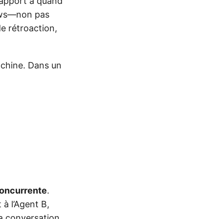
rapport à quand
lows—non pas
e rétroaction,
achine. Dans un
concurrente
.
à l’Agent B,
la conversation