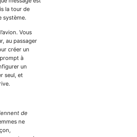
que message est
s la tour de
 le système.
l’avion. Vous
ur, au passager
ur créer un
 prompt à
nfigurer un
 seul, et
rive.
iennent de
femmes ne
çon,