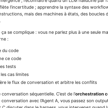
l’émergence ; reconnaître quand un LLM hallucine par 
eflète l’incertitude ; apprendre la syntaxe des workf
nstructions, mais des machines à états, des boucles d
.
e ça se complique : vous ne parlez plus à une seule m
ne :
 du code
ne ce code
es tests
les cas limites
re le flux de conversation et arbitre les conflits
 conversation séquentielle. C’est de l’
orchestration 
 conversation avec l’Agent A, vous passez son output 
et C discuter dans le harness, vous intervenez quand 