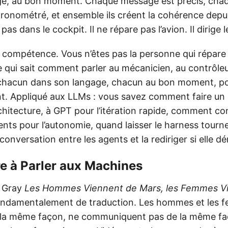
ge, au bon moment. Chaque message est précis, cha
ronométré, et ensemble ils créent la cohérence depui
t pas dans le cockpit. Il ne répare pas l’avion. Il dirige
e compétence. Vous n’êtes pas la personne qui répare 
e qui sait comment parler au mécanicien, au contrôle
chacun dans son langage, chacun au bon moment, po
nt. Appliqué aux LLMs : vous savez comment faire un
chitecture, à GPT pour l’itération rapide, comment co
ts pour l’autonomie, quand laisser le harness tourner
conversation entre les agents et la rediriger si elle dé
re à Parler aux Machines
n Gray
Les Hommes Viennent de Mars, les Femmes V
fondamentalement de traduction. Les hommes et les 
 la même façon, ne communiquent pas de la même fa