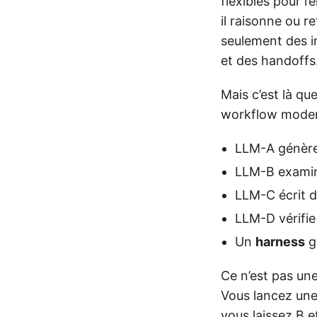
flexibles pour 
il raisonne ou r
seulement des i
et des handoffs
Mais c’est là qu
workflow moder
LLM-A génère
LLM-B exami
LLM-C écrit d
LLM-D vérifie 
Un
harness
gè
Ce n’est pas une
Vous lancez une
vous laissez B 