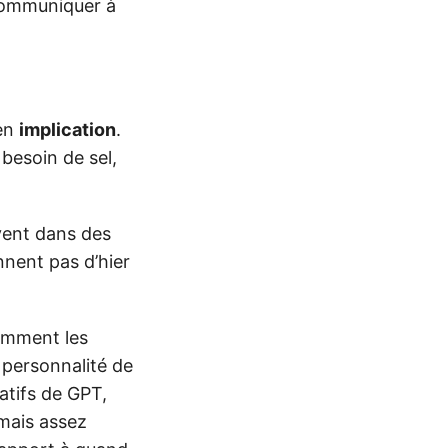
 communiquer à
en
implication
.
 besoin de sel,
vivent dans des
ennent pas d’hier
omment les
 personnalité de
atifs de GPT,
 mais assez