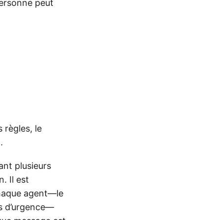
personne peut
 règles, le
e
.
ant plusieurs
. Il est
chaque agent—le
es d’urgence—