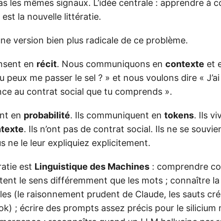
pas les mêmes signaux. L’idée centrale : apprendre à
est la nouvelle littératie.
ne version bien plus radicale de ce problème.
nsent en
récit
. Nous communiquons en
contexte
et 
 peux me passer le sel ? » et nous voulons dire « J’ai
ance au contrat social que tu comprends ».
nt en
probabilité
. Ils communiquent en
tokens
. Ils 
ntexte
. Ils n’ont pas de contrat social. Ils ne se souvi
 ne le leur expliquiez explicitement.
ratie est
Linguistique des Machines
: comprendre c
ent le sens différemment que les mots ; connaître la
les (le raisonnement prudent de Claude, les sauts cré
rok) ; écrire des prompts assez précis pour le silicium