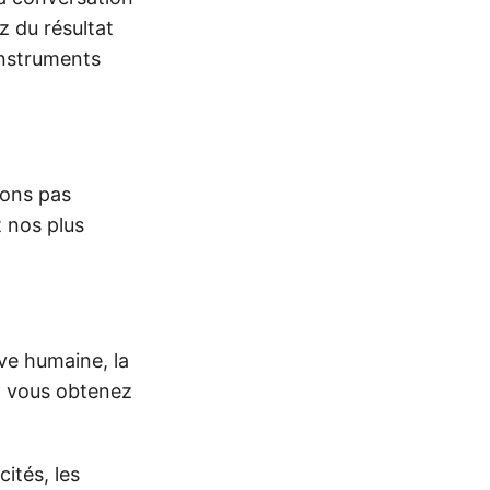
z du résultat
instruments
lons pas
t nos plus
ive humaine, la
t vous obtenez
ités, les