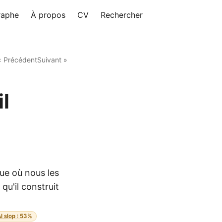
raphe
À propos
CV
Rechercher
« Précédent
Suivant »
l
ue où nous les
qu'il construit
AI slop : 53%