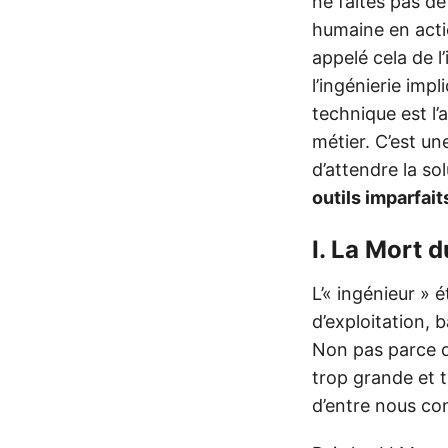
ne faites pas de
humaine en acti
appelé cela de l’
l’ingénierie impl
technique est l’
métier. C’est u
d’attendre la s
outils imparfai
I. La Mort d
L’« ingénieur » 
d’exploitation, 
Non pas parce q
trop grande et t
d’entre nous con