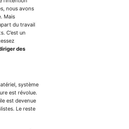
e l’intention
es, nous avons
e. Mais
upart du travail
s. C’est un
cessez
diriger des
matériel, système
ure est révolue.
le est devenue
istes. Le reste