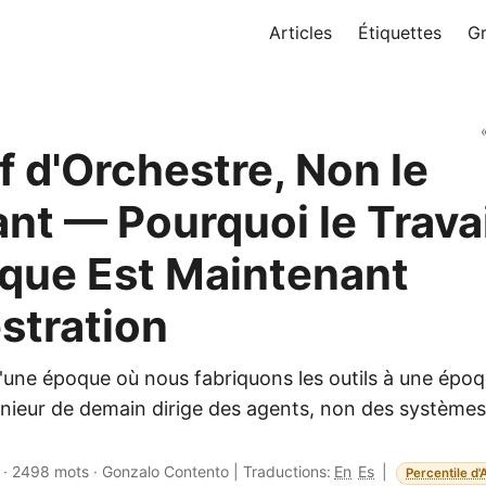
Articles
Étiquettes
G
f d'Orchestre, Non le
ant — Pourquoi le Travai
que Est Maintenant
stration
une époque où nous fabriquons les outils à une époq
énieur de demain dirige des agents, non des systèmes 
·
2498 mots
·
Gonzalo Contento
|
Traductions:
En
Es
|
Percentile d'