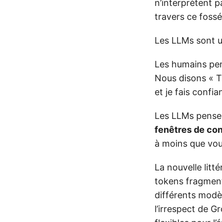
n’interprètent 
travers ce fossé 
Les LLMs sont u
Les humains pe
Nous disons « Tu
et je fais confi
Les LLMs pense
fenêtres de co
à moins que vous
La nouvelle litté
tokens fragment
différents modè
l’irrespect de G