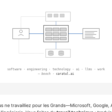
software · engineering · technology · ai · llms · work
—
booch
·
caratul.ai
s ne travailliez pour les Grands—Microsoft, Googl