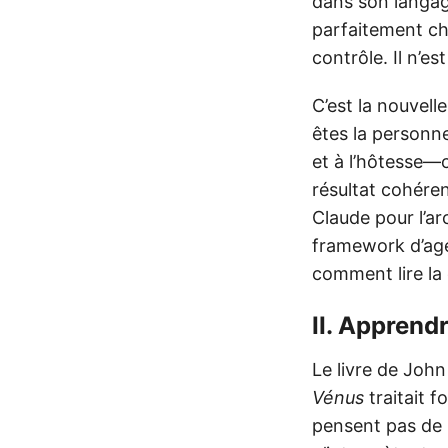
dans son langa
parfaitement ch
contrôle. Il n’es
C’est la nouvell
êtes la personn
et à l’hôtesse—
résultat cohére
Claude pour l’ar
framework d’agen
comment lire la 
II. Apprend
Le livre de Joh
Vénus
traitait 
pensent pas de