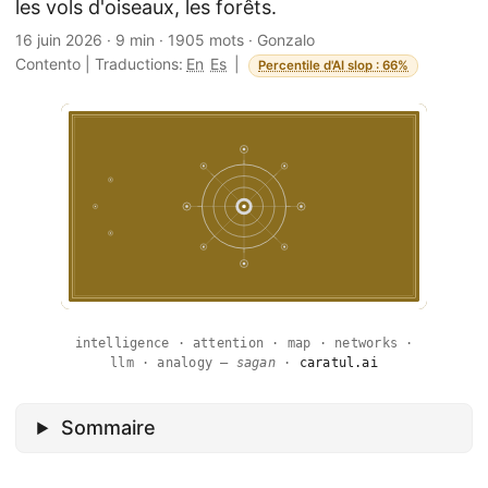
les vols d'oiseaux, les forêts.
16 juin 2026
·
9 min
·
1905 mots
·
Gonzalo
Contento
|
Traductions:
En
Es
|
Percentile d'AI slop : 66%
intelligence · attention · map · networks ·
llm · analogy —
sagan
·
caratul.ai
Sommaire