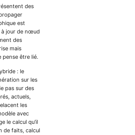
résentent des
 propager
aphique est
s à jour de nœud
ement des
rise mais
 pense être lié.
bride : le
ération sur les
e pas sur des
és, actuels,
elacent les
 modèle avec
e le calcul qu’il
 de faits, calcul