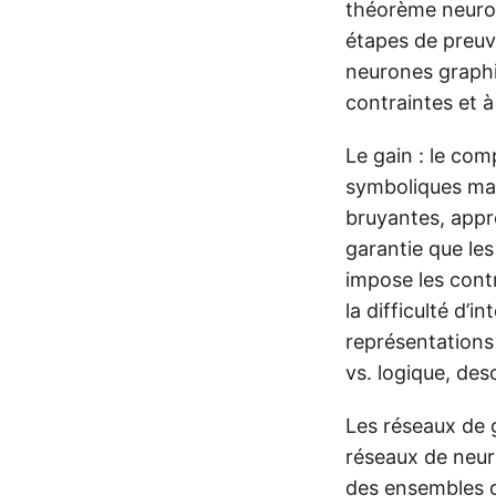
théorème neuron
étapes de preuve
neurones graphi
contraintes et à
Le gain : le com
symboliques man
bruyantes, appr
garantie que le
impose les cont
la difficulté d’
représentations
vs. logique, des
Les réseaux de 
réseaux de neuro
des ensembles de