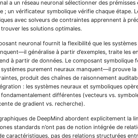
al a un réseau neuronal sélectionner des prémisses e
 ; un vérificateur symbolique vérifie chaque étape. 
ques avec solveurs de contraintes apprennent à préd
 trouver les solutions optimales.
posant neuronal fournit la flexibilité que les système
quent—il généralise à partir d’exemples, traite les e
end à partir de données. Le composant symbolique fo
s systèmes purement neuraux manquent—il prouve la 
raintes, produit des chaînes de raisonnement auditabl
intégration : les systèmes neuraux et symboliques opèr
 fondamentalement différentes (vecteurs vs. symbole
cente de gradient vs. recherche).
graphiques de DeepMind abordent explicitement la lim
nes standards n’ont pas de notion intégrée de relation
 caractéristiques, pas des relations structurées entr