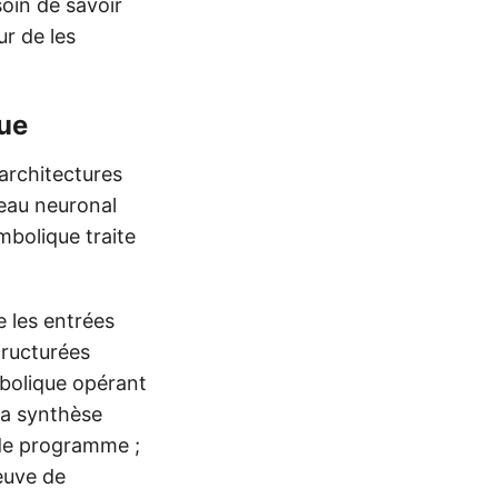
soin de savoir
ur de les
que
 architectures
eau neuronal
mbolique traite
 les entrées
tructurées
mbolique opérant
La synthèse
 de programme ;
reuve de