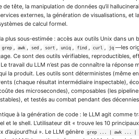
e de tête, la manipulation de données qu’il hallucinera
ervices externes, la génération de visualisations, et 
systèmes de calcul formel.
a plus sous-estimée : accès aux outils Unix dans un b
M
,
,
,
,
,
,
,
—les orig
grep
awk
sed
sort
uniq
find
curl
jq
ge. Ce sont des outils vérifiables, reproductibles, ef
 Le travail du LLM n’est pas de connaître la réponse 
l qui la produit. Les outils sont déterministes (même 
arents (chaque résultat intermédiaire inspectable), é
coûte des microsecondes), composables (les pipeline
estables), et testés au combat pendant des décennies
entique à la génération de code : le LLM agit comme t
l et le shell. L’utilisateur dit « trouve les 10 principau
ux d’aujourd’hui ». Le LLM génère
grep ... | awk ... | 