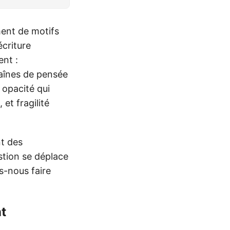
ent de motifs
écriture
ent :
haînes de pensée
 opacité qui
et fragilité
nt des
stion se déplace
s-nous faire
t