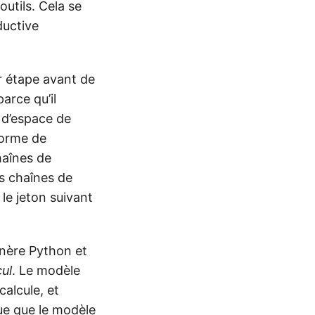
utils. Cela se
ductive
r étape avant de
arce qu’il
 d’espace de
forme de
haînes de
s chaînes de
le jeton suivant
énère Python et
cul
. Le modèle
calcule, et
que que le modèle