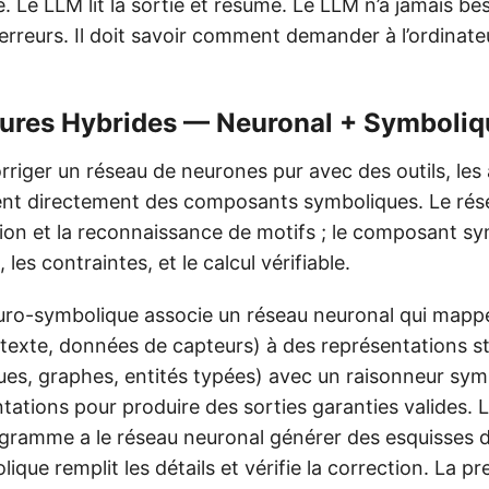
te. Le LLM lit la sortie et résume. Le LLM n’a jamais be
 erreurs. Il doit savoir comment demander à l’ordinate
ctures Hybrides — Neuronal + Symboli
rriger un réseau de neurones pur avec des outils, les
ent directement des composants symboliques. Le rés
tion et la reconnaissance de motifs ; le composant sy
les contraintes, et le calcul vérifiable.
euro-symbolique associe un réseau neuronal qui mappe
 texte, données de capteurs) à des représentations s
ques, graphes, entités typées) avec un raisonneur sy
tations pour produire des sorties garanties valides. 
gramme a le réseau neuronal générer des esquisses
ique remplit les détails et vérifie la correction. La p