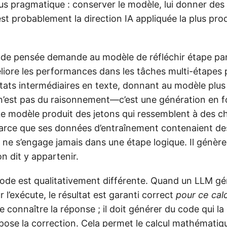
us pragmatique : conserver le modèle, lui donner des o
est probablement la direction IA appliquée la plus pro
de pensée demande au modèle de réfléchir étape pa
liore les performances dans les tâches multi-étapes p
états intermédiaires en texte, donnant au modèle plus
e n’est pas du raisonnement—c’est une génération en 
e modèle produit des jetons qui ressemblent à des c
rce que ses données d’entraînement contenaient de
 ne s’engage jamais dans une étape logique. Il génère 
on dit y appartenir.
code est qualitativement différente. Quand un LLM g
r l’exécute, le résultat est garanti correct
pour ce cal
e connaître la réponse ; il doit générer du code qui la 
mpose la correction. Cela permet le calcul mathémati