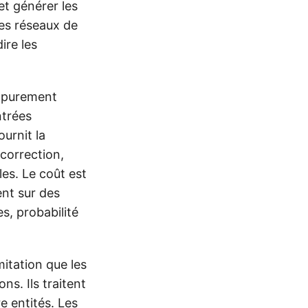
t générer les
Les réseaux de
ire les
s purement
ntrées
urnit la
correction,
es. Le coût est
ent sur des
s, probabilité
itation que les
s. Ils traitent
e entités. Les