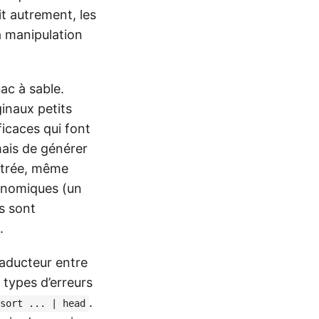
it autrement, les
la manipulation
ac à sable.
inaux petits
ficaces qui font
mais de générer
entrée, même
conomiques (un
s sont
.
raducteur entre
x types d’erreurs
.
sort ... | head