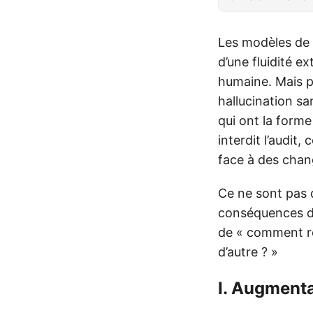
Les modèles de 
d’une fluidité ex
humaine. Mais pl
hallucination sa
qui ont la form
interdit l’audit,
face à des chan
Ce ne sont pas d
conséquences du
de « comment re
d’autre ? »
I. Augmenta