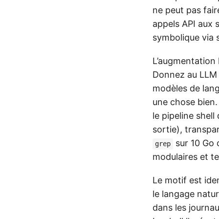
ne peut pas fair
appels API aux s
symbolique via 
L’augmentation l
Donnez au LL
modèles de langa
une chose bien.
le pipeline shel
sortie), transp
sur 10 Go 
grep
modulaires et t
Le motif est id
le langage nature
dans les journa