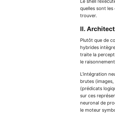
Le shell l’exécu
quelles sont les
trouver.
II. Archite
Plutôt que de co
hybrides intègr
traite la percep
le raisonnement, 
L’intégration n
brutes (images,
(prédicats logi
sur ces représen
neuronal de pro
le moteur symbol