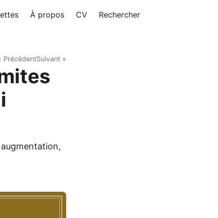
ettes
À propos
CV
Rechercher
« Précédent
Suivant »
imites
i
 : augmentation,