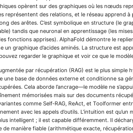
hiques opèrent sur des graphiques où les nœuds rep
tes représentent des relations, et le réseau apprend à
 long des arêtes. C’est symbolique en structure (le gr
table) tandis que neuronal en apprentissage (les mise
 des fonctions apprises). AlphaFold démontre le repli
 un graphique d’acides aminés. La structure est app
ouvez regarder le graphique et voir ce que le modèle
ugmentée par récupération (RAG) est le plus simple hy
e une base de données externe et conditionne sa gén
cupérées. Cela aborde l’ancrage—le modèle ne s’appui
înement mémorisées mais sur des documents récupér
s variantes comme Self-RAG, ReAct, et Toolformer entr
nement avec les appels d’outils. L’intuition est qu’un
plus intelligent ; il est capable différemment. Il décharg
e de manière fiable (arithmétique exacte, récupération