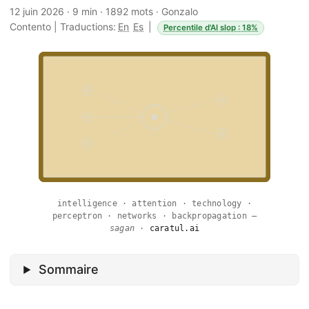
12 juin 2026
·
9 min
·
1892 mots
·
Gonzalo
Contento
|
Traductions:
En
Es
|
Percentile d'AI slop : 18%
intelligence · attention · technology ·
perceptron · networks · backpropagation —
sagan
·
caratul.ai
Sommaire