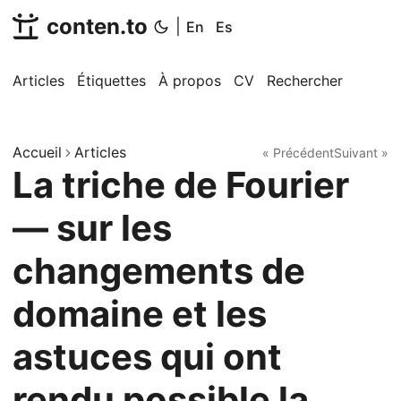
conten.to
|
En
Es
Articles
Étiquettes
À propos
CV
Rechercher
Accueil
Articles
« Précédent
Suivant »
La triche de Fourier
— sur les
changements de
domaine et les
astuces qui ont
rendu possible la