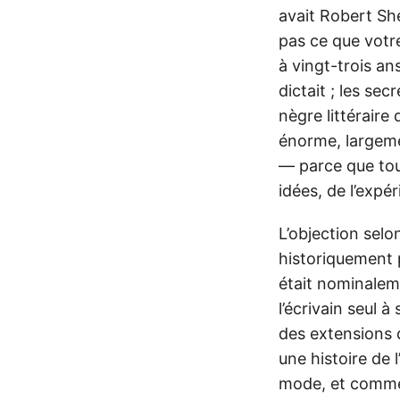
avait Robert Sh
pas ce que votr
à vingt-trois an
dictait ; les se
nègre littéraire 
énorme, largemen
— parce que tou
idées, de l’expé
L’objection selo
historiquement p
était nominalem
l’écrivain seul 
des extensions 
une histoire de l
mode, et comme l