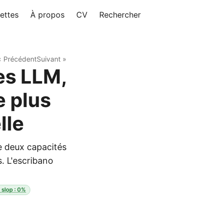
ettes
À propos
CV
Rechercher
« Précédent
Suivant »
es LLM,
e plus
lle
re deux capacités
s. L'escribano
I slop : 0%