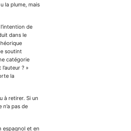
nu la plume, mais
l’intention de
duit dans le
 théorique
e soutint
ne catégorie
 l’auteur ? »
rte la
à retirer. Si un
e n’a pas de
en espagnol et en