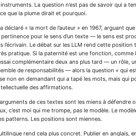
 instruments. La question n’est pas de savoir qui a te
ce que la plume dirait et pourquoi.
 déclaré « la mort de l’auteur » en 1967, arguant que 
s pertinence pour le sens d’un texte — le sens est pro
s l’écrivain. Le débat sur les LLM rend cette position
s pratique. Si la paternité est une fonction, comme l
’essai complémentaire deux ans plus tard — un rôle, u
semble de responsabilités — alors la question « qui est
se non en demandant qui a tapé les mots, mais qui po
tellectuelle des affirmations.
 arguments de ces textes sont les miens à défendre ou 
ux, c’est moi qui me trompe, pas le modèle. Le modèl
 des patterns. Les positions sont miennes.
tilingue rend cela plus concret. Publier en anglais, 