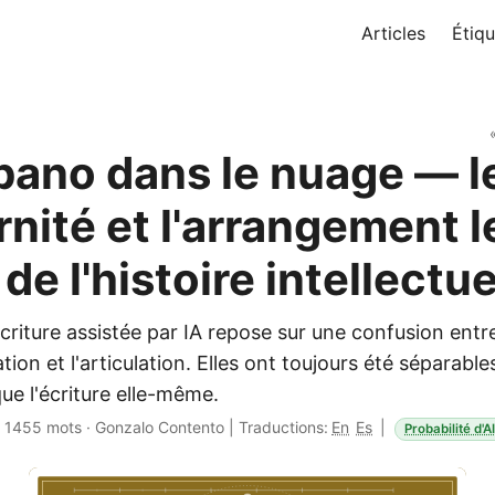
Articles
Étiqu
ibano dans le nuage — l
rnité et l'arrangement l
de l'histoire intellectue
écriture assistée par IA repose sur une confusion ent
éation et l'articulation. Elles ont toujours été séparable
que l'écriture elle-même.
·
1455 mots
·
Gonzalo Contento
|
Traductions:
En
Es
|
Probabilité d'A