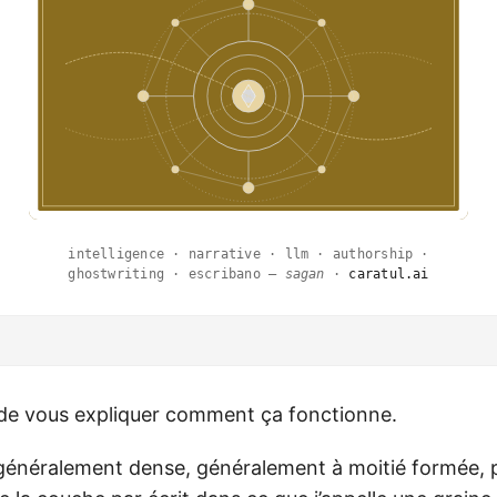
intelligence · narrative · llm · authorship ·
ghostwriting · escribano —
sagan
·
caratul.ai
de vous expliquer comment ça fonctionne.
 généralement dense, généralement à moitié formée, p