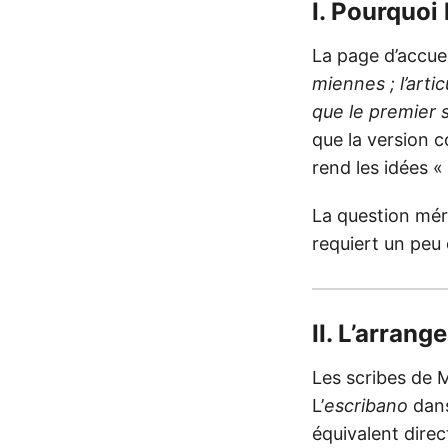
I. Pourquoi
La page d’accuei
miennes ; l’arti
que le premier s
que la version c
rend les idées « 
La question mér
requiert un peu d
II. L’arrang
Les scribes de 
L’
escribano
dans
équivalent dire