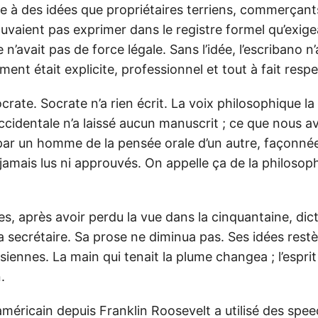
aire à des idées que propriétaires terriens, commerçan
uvaient pas exprimer dans le registre formel qu’exigeai
ée n’avait pas de force légale. Sans l’idée, l’escribano n’
ement était explicite, professionnel et tout à fait resp
ocrate. Socrate n’a rien écrit. La voix philosophique la
occidentale n’a laissé aucun manuscrit ; ce que nous av
n par un homme de la pensée orale d’un autre, façonné
jamais lus ni approuvés. On appelle ça de la philosoph
s, après avoir perdu la vue dans la cinquantaine, dict
 secrétaire. Sa prose ne diminua pas. Ses idées rest
siennes. La main qui tenait la plume changea ; l’espri
.
américain depuis Franklin Roosevelt a utilisé des spe