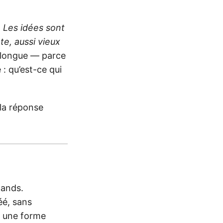
 Les idées sont
te, aussi vieux
n longue — parce
 : qu’est-ce qui
 la réponse
hands.
éé, sans
t une forme