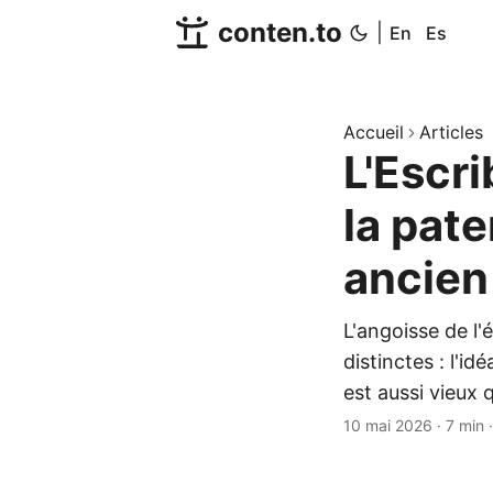
conten.to
|
En
Es
Accueil
Articles
L'Escr
la pate
ancien 
L'angoisse de l'
distinctes : l'id
est aussi vieux 
10 mai 2026
·
7 min