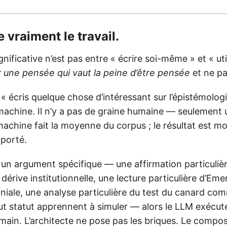
de vraiment le travail.
gnificative n’est pas entre « écrire soi-même » et « util
r une pensée qui vaut la peine d’être pensée
et ne pa
 « écris quelque chose d’intéressant sur l’épistémologie
 machine. Il n’y a pas de graine humaine — seulemen
machine fait la moyenne du corpus ; le résultat est m
pporté.
 un argument spécifique — une affirmation particulièr
 dérive institutionnelle, une lecture particulière d’Em
oniale, une analyse particulière du test du canard co
t statut apprennent à simuler — alors le LLM exécute
main. L’architecte ne pose pas les briques. Le compos