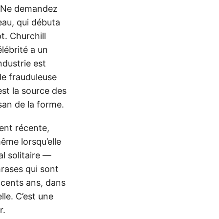
 « Ne demandez
eau, qui débuta
t. Churchill
lébrité a un
ndustrie est
de frauduleuse
st la source des
isan de la forme.
ment récente,
ême lorsqu’elle
l solitaire —
hrases qui sont
 cents ans, dans
lle. C’est une
r.