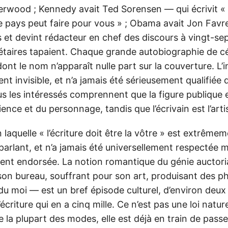
erwood ; Kennedy avait Ted Sorensen — qui écrivit
e pays peut faire pour vous » ; Obama avait Jon Favr
s et devint rédacteur en chef des discours à vingt-sep
crétaires tapaient. Chaque grande autobiographie de cé
dont le nom n’apparaît nulle part sur la couverture. L’i
t invisible, et n’a jamais été sérieusement qualifiée 
s les intéressés comprennent que la figure publique e
rience et du personnage, tandis que l’écrivain est l’art
n laquelle « l’écriture doit être la vôtre » est extrême
arlant, et n’a jamais été universellement respectée m
ent endorsée. La notion romantique du génie auctoria
à son bureau, souffrant pour son art, produisant des p
du moi — est un bref épisode culturel, d’environ deux
’écriture qui en a cinq mille. Ce n’est pas une loi nature
a plupart des modes, elle est déjà en train de passe