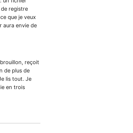
 un fichier
 de registre
 ce que je veux
ur aura envie de
brouillon, reçoit
n de plus de
e lis tout. Je
ie en trois