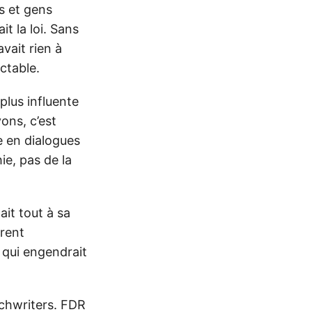
ts et gens
t la loi. Sans
avait rien à
ectable.
 plus influente
ons, c’est
e en dialogues
ie, pas de la
ait tout à sa
èrent
t qui engendrait
echwriters. FDR