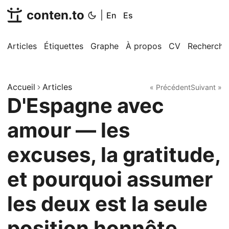
conten.to
|
En
Es
Articles
Étiquettes
Graphe
À propos
CV
Recherche
Accueil
Articles
« Précédent
Suivant »
D'Espagne avec
amour — les
excuses, la gratitude,
et pourquoi assumer
les deux est la seule
position honnête