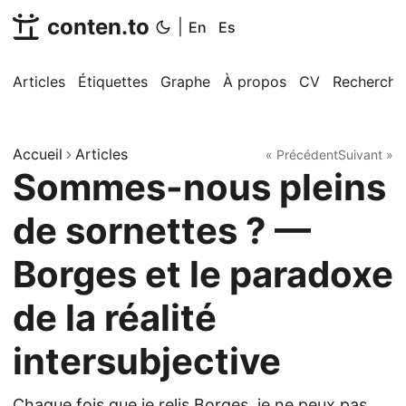
conten.to
|
En
Es
Articles
Étiquettes
Graphe
À propos
CV
Recherche
Accueil
Articles
« Précédent
Suivant »
Sommes-nous pleins
de sornettes ? —
Borges et le paradoxe
de la réalité
intersubjective
Chaque fois que je relis Borges, je ne peux pas