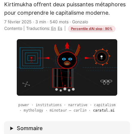
Kirtimukha offrent deux puissantes métaphores
pour comprendre le capitalisme moderne.
7 février 2025
·
3 min
·
540 mots
·
Gonzalo
Contento
|
Traductions:
En
Es
|
Percentile d'AI slop : 90%
power · institutions · narrative · capitalism
· mythology · minotaur —
carlin
·
caratul.ai
Sommaire