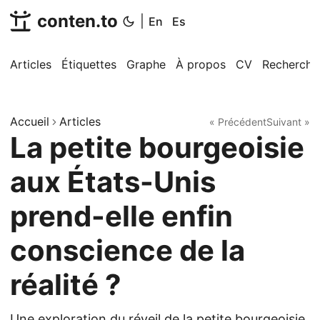
conten.to
|
En
Es
Articles
Étiquettes
Graphe
À propos
CV
Recherche
Accueil
Articles
« Précédent
Suivant »
La petite bourgeoisie
aux États-Unis
prend-elle enfin
conscience de la
réalité ?
Une exploration du réveil de la petite bourgeoisie