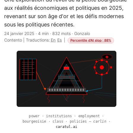
aux réalités économiques et politiques en 2025,
revenant sur son âge d'or et les défis modernes
sous les politiques récentes.
24 janvier 2025
·
4 min
·
832 mots
·
Gonzalo
Contento
|
Traductions:
En
Es
|
Percentile d'AI slop : 88%
power · institutions · employment ·
bourgeoisie · class · policies —
carlin
·
caratul.ai