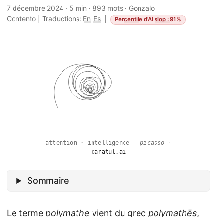
7 décembre 2024
·
5 min
·
893 mots
·
Gonzalo
Contento
|
Traductions:
En
Es
|
Percentile d'AI slop : 91%
attention · intelligence —
picasso
·
caratul.ai
Sommaire
Le terme
polymathe
vient du grec
polymathēs
,