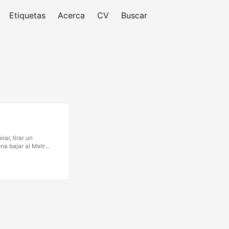
Etiquetas
Acerca
CV
Buscar
ar, tirar un
ona bajar al Metro
onocido mayor que
 cambió en lo que
a parada. …