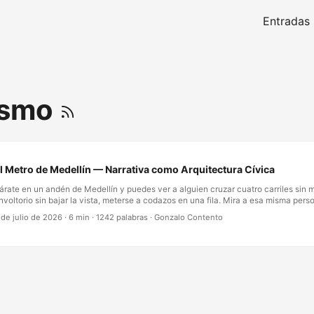
Entradas
ismo
l Metro de Medellín — Narrativa como Arquitectura Cívica
árate en un andén de Medellín y puedes ver a alguien cruzar cuatro carriles sin mir
nvoltorio sin bajar la vista, meterse a codazos en una fila. Mira a esa misma pers
res minutos después y hace fila. Se queda callada. Le cede el puesto a un desc
 de julio de 2026
·
6 min
·
1242 palabras
·
Gonzalo Contento
lla. Trata una caja de acero rodante como un lugar de culto. Nada de su carácter
ardó en bajar las escaleras. Lo que cambió fue la historia dentro de la cual estab