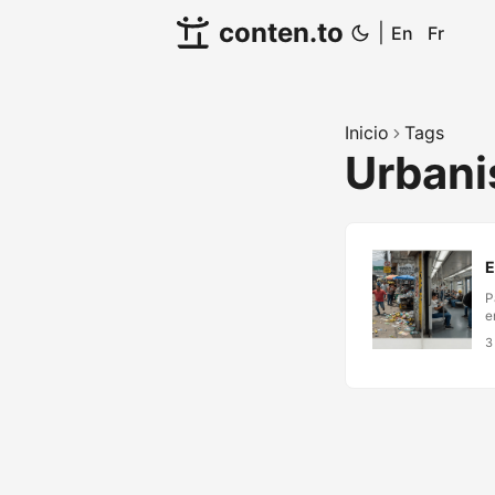
conten.to
|
En
Fr
Inicio
Tags
Urban
E
P
e
t
3
e
t