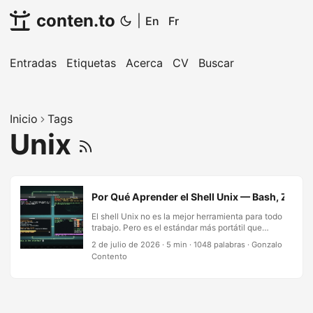
conten.to
|
En
Fr
Entradas
Etiquetas
Acerca
CV
Buscar
Inicio
Tags
Unix
Por Qué Aprender el Shell Unix — Bash, Zsh, Fi
El shell Unix no es la mejor herramienta para todo
trabajo. Pero es el estándar más portátil que
tenemos. Cuando a un LLM se le pide razonar,
2 de julio de 2026
·
5 min
·
1048 palabras
·
Gonzalo
escribe bash. Cuando un contenedor inicia,
Contento
ejecuta un script de shell. Cuando una tubería de
CI se ejecuta, corre comandos de shell. Cuando
un servidor arranca, init ejecuta un shell. El shell
no es elegante—es ubicuo. Y la ubicuidad, en la
ingeniería de sistemas, es un tipo de elegancia. …