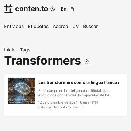
conten.to
|
En
Fr
Entradas
Etiquetas
Acerca
CV
Buscar
Inicio
Tags
Transformers
Los transformers como la lingua franca de la 
En el campo de la inteligencia artificial, que
evoluciona con rapidez, la capacidad de los
sistemas para comunicarse de forma eficiente y
12 de diciembre de 2024
·
6 min
·
1114
procesar volúmenes masivos de datos se ha
palabras
·
Gonzalo Contento
vuelto primordial. Del mismo modo que el
lenguaje permitió a los primeros humanos
construir sociedades complejas y hacer avanzar
la tecnología, ciertas arquitecturas en machine
learning funcionan hoy como herramientas