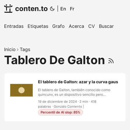
conten.to
|
En
Fr
Entradas
Etiquetas
Grafo
Acerca
CV
Buscar
Inicio
Tags
Tablero De Galton
El tablero de Galton: azar y la curva gaussiana
El tablero de Galton, también conocido como
quincunx, es un dispositivo sencillo pero
poderoso que demuestra el azar y la belleza de la
19 de diciembre de 2024
·
2 min
·
418
probabilidad. Inventado por Sir Francis Galton
palabras
·
Gonzalo Contento
|
para demostrar el teorema del límite central, este
Percentil de AI slop: 85%
tablero ilustra visualmente cómo eventos
aleatorios individuales pueden combinarse para
formar un patrón predecible: la distribución
gaussiana o normal. ¿Qué es un tablero de