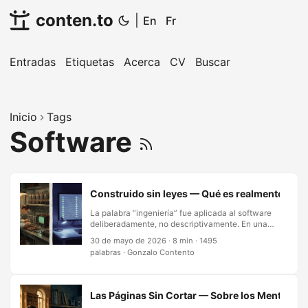
conten.to
|
En
Fr
Entradas
Etiquetas
Acerca
CV
Buscar
Inicio
Tags
Software
Construido sin leyes — Qué es realmente la in
La palabra “ingeniería” fue aplicada al software
deliberadamente, no descriptivamente. En una
conferencia de la OTAN de 1968 en Garmisch,
30 de mayo de 2026
·
8 min
·
1495
Alemania, informáticos eligieron la frase
palabras
·
Gonzalo Contento
“ingeniería de software” como una provocación
—una exigencia aspiracional de que la disciplina
se impusiera a sí misma el rigor que la física
impone en el trabajo civil y mecánico. La palabra
Las Páginas Sin Cortar — Sobre los Mentores I
no era un reconocimiento; era un desafío.