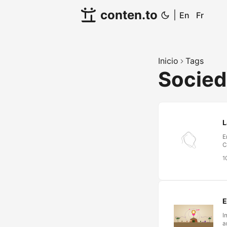
conten.to
|
En
Fr
Inicio
Tags
Socie
L
E
C
D
1
t
c
n
p
v
E
n
I
a