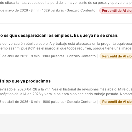
ido citada tantas veces que ha perdido la mayor parte de su peso, y que vale la p
stante y mirar de nuevo: toda la desdicha de los hombres proviene de un solo he
 de mayo de 2026
·
8 min
·
1629 palabras
·
Gonzalo Contento
|
Percentil de AI sl
aber permanecer en reposo en una habitación. Trescientos setenta años despué
onstruido el dispositivo más extraordinario de la historia humana con el propósit
segurarnos de que nadie tenga que hacerlo. …
o es que desaparezcan los empleos. Es que ya no se crean.
a conversación pública sobre IA y trabajo está atascada en la pregunta equivoca
eemplazar mi puesto?" es el marco al que todos recurren, porque tiene una imagen
cupando un asiento específico. A los titulares les encanta. Goldman: la IA reemp
9 de abril de 2026
·
9 min
·
1903 palabras
·
Gonzalo Contento
|
Percentil de AI sl
illones de empleos. McKinsey: la mitad de toda la actividad laboral es automatiza
esplazamiento promete un evento — un anuncio, un despido, una nota de prensa
espuestas de política pública que sugiere son familiares: reentrenamiento, ingreso
egulación. …
l slop que ya producimos
evisado el 2026-04-28 a la v1.1. Vea el historial de revisiones más abajo. Mire cu
scéptico de la IA en 2026 y verá la palabra slop haciendo trabajo pesado. Nombra 
e baja entropía, producido en masa, sin un autor detrás, inundando feeds, result
8 de abril de 2026
·
8 min
·
1600 palabras
·
Gonzalo Contento
|
Percentil de AI sl
ecciones de comentarios, reseñas de productos. Hay ya un pequeño género de 
xplicando por qué esto es malo para la civilización. Algunos son excelentes. Algu
ismos. …