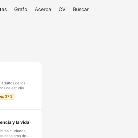
tas
Grafo
Acerca
CV
Buscar
 Adultos de los
pos de estudio.
os? Y: ¿El
lop: 37%
alas otra vez y
su fase de
do todo hogar que
arato los estaba
cada con los
encia y la vida que olvidamos vivir
 mesa. …
de las ciudades,
 se desploma de