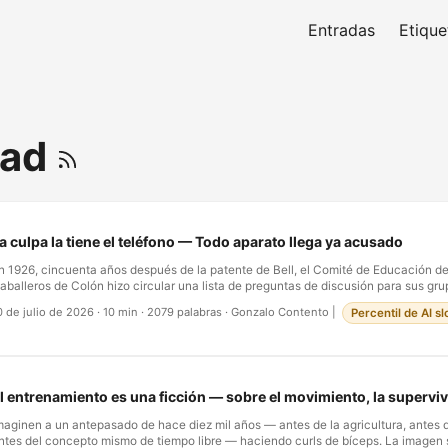
Entradas
Etique
dad
a culpa la tiene el teléfono — Todo aparato llega ya acusado
n 1926, cincuenta años después de la patente de Bell, el Comité de Educación de
aballeros de Colón hizo circular una lista de preguntas de discusión para sus gru
os de ellas, textuales: ¿El teléfono hace a los hombres más activos o más perezos
0 de julio de 2026
·
10 min
·
2079 palabras
·
Gonzalo Contento
|
Percentil de AI s
eléfono destruye la vida del hogar y la vieja costumbre de visitar a los amigos? Lé
ambie el sustantivo. Medio siglo después de la llegada de la tecnología — no en 
ovedad, no en la primera oleada de alarma, sino dos generaciones adentro, cuan
odía pagarlo tenía uno — había adultos serios reuniéndose a preguntarse si el ap
olviendo perezosos y les estaba disolviendo la familia. Es el discurso de esta dé
l entrenamiento es una ficción — sobre el movimiento, la superviv
úmeros de serie limados. Lo único que cambió en cien años es el objeto sobre la
maginen a un antepasado de hace diez mil años — antes de la agricultura, antes 
ntes del concepto mismo de tiempo libre — haciendo curls de bíceps. La imagen