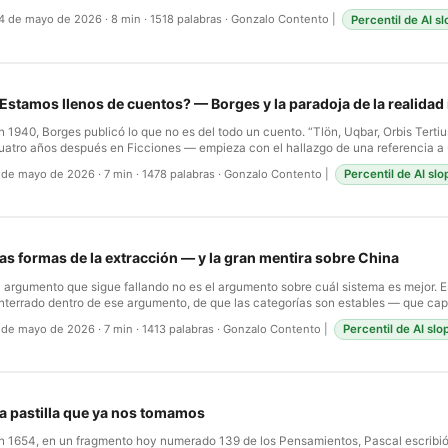
nmediato. No porque le faltaran bíceps; los tenía mejores que la mayoría de nosot
4 de mayo de 2026
·
8 min
·
1518 palabras
·
Gonzalo Contento
|
Percentil de AI s
esploma porque la pregunta está mal planteada. No hacían ejercicio. Se movían
orque la quietud era fracaso. Cazaban, cargaban, construían, caminaban hasta el
eligro, se arrodillaban para atender el fuego. El movimiento no era un hábito que c
extura de estar vivos. …
Estamos llenos de cuentos? — Borges y la paradoja de la realidad 
n 1940, Borges publicó lo que no es del todo un cuento. “Tlön, Uqbar, Orbis Terti
uatro años después en Ficciones — empieza con el hallazgo de una referencia a 
na edición ligeramente distinta de una enciclopedia. El país no aparece en ningun
 de mayo de 2026
·
7 min
·
1478 palabras
·
Gonzalo Contento
|
Percentil de AI slo
aís, en cualquier sentido verificable, no existe. Esto lleva, a la manera borgiana d
escubrimiento de cuarenta volúmenes que describen un planeta entero — Tlön 
s igualmente inverificable, pero cuyos filósofos, lenguas y física están descritos 
e algo que ha tenido siglos para desarrollarse. Y entonces Tlön empieza a apare
ísico. Una brújula. Un cono de metal. Para las páginas finales del cuento, el mundo
as formas de la extracción — y la gran mentira sobre China
omenzado a sobrescribir el real: los estudiosos estudian la historia tlöniana, los 
eografía, surge una generación para quien Tlön es más real que el país en que n
l argumento que sigue fallando no es el argumento sobre cuál sistema es mejor. E
nterrado dentro de ese argumento, de que las categorías son estables — que cap
ocialismo, mercantilismo, feudalismo refieren a cuatro arreglos distintos y mutu
 de mayo de 2026
·
7 min
·
1413 palabras
·
Gonzalo Contento
|
Percentil de AI slo
xcluyentes, y que la historia moderna es la historia de uno de ellos ganando. No 
n cinco siglos. Lo que sí fue estable es algo más básico: hay un excedente, y alg
a forma del reclamo cambió. El reclamo, no. …
a pastilla que ya nos tomamos
n 1654, en un fragmento hoy numerado 139 de los Pensamientos, Pascal escribió