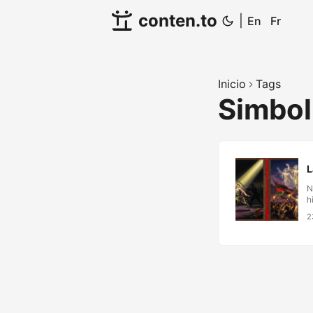
conten.to
|
En
Fr
Inicio
Tags
Simbo
L
N
h
p
2
e
a
e
c