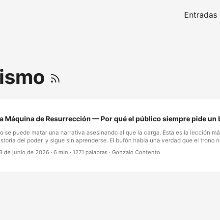
Entradas
lismo
a Máquina de Resurrección — Por qué el público siempre pide un 
o se puede matar una narrativa asesinando al que la carga. Esta es la lección má
istoria del poder, y sigue sin aprenderse. El bufón habla una verdad que el trono n
oder lo silencia. Pero en el momento en que sucede el silenciamiento—el arresto, e
3 de junio de 2026
·
6 min
·
1271 palabras
·
Gonzalo Contento
jecución—algo cambia. El bufón ya no es una persona viva a la que se puede con
vergonzar. Se convierte en un mártir. Se convierte en intocable. El público, habi
l drama, comienza a resucitarlo. En pancartas de protesta. En historias susurradas
odificado de los oprimidos. El trono intentaba matar al bufón. En cambio, creó un