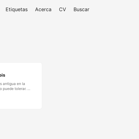
Etiquetas
Acerca
CV
Buscar
bis
s antigua en la
o puede tolerar. El
l exilio, la
tradecir o
endo presenciado
. En el lenguaje
 símbolo eterno. …