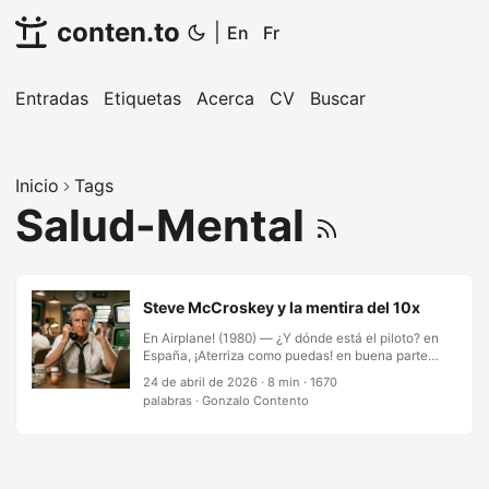
conten.to
|
En
Fr
Entradas
Etiquetas
Acerca
CV
Buscar
Inicio
Tags
Salud-Mental
Steve McCroskey y la mentira del 10x
En Airplane! (1980) — ¿Y dónde está el piloto? en
España, ¡Aterriza como puedas! en buena parte
de Latinoamérica — Lloyd Bridges interpreta a
24 de abril de 2026
·
8 min
·
1670
Steve McCroskey, un controlador aéreo llevando
palabras
·
Gonzalo Contento
un desastre en tierra mientras, arriba, un único
piloto con intoxicación alimentaria intenta no
matar a todos los que van en el avión.
McCroskey atiende dos teléfonos a la vez. Le
ladra a su esposa. Pivotea a un subordinado a