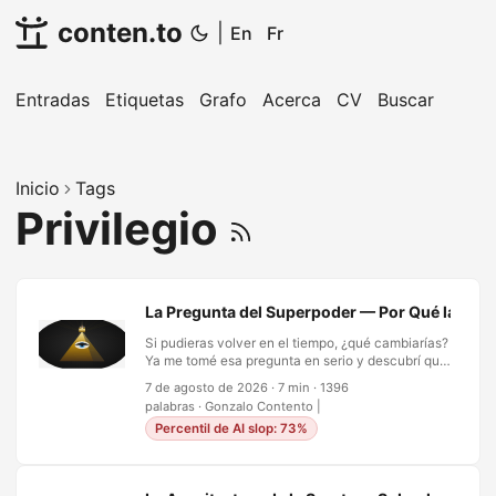
conten.to
|
En
Fr
Entradas
Etiquetas
Grafo
Acerca
CV
Buscar
Inicio
Tags
Privilegio
La Pregunta del Superpoder — Por Qué la Fant
Si pudieras volver en el tiempo, ¿qué cambiarías?
Ya me tomé esa pregunta en serio y descubrí que
la premisa se derrumba bajo su propio peso — en
7 de agosto de 2026
·
7 min
·
1396
realidad no tienes acceso al pasado que
palabras
·
Gonzalo Contento
|
pretenderías arreglar. La pregunta del superpoder
Percentil de AI slop: 73%
es el otro clásico, y parece más fácil: no hay
física que discutir, ni teoría de la información que
invocar, solo una pregunta directa. Si pudieras
tener cualquier poder, ¿cuál elegirías? La gente la