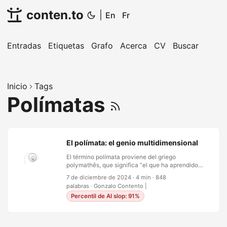
conten.to
|
En
Fr
Entradas
Etiquetas
Grafo
Acerca
CV
Buscar
Inicio
Tags
Polímatas
El polímata: el genio multidimensional
El término polímata proviene del griego
polymathēs, que significa “el que ha aprendido
mucho”. Se refiere a una persona cuya experticia
7 de diciembre de 2024
·
4 min
·
848
abarca múltiples campos del conocimiento y que
palabras
·
Gonzalo Contento
|
sintetiza esa amplitud para crear ideas
Percentil de AI slop: 91%
revolucionarias. Los polímatas no son simples
generalistas; son pensadores profundos con
maestría en áreas diversas, que a menudo
mezclan arte, ciencia, matemáticas y filosofía en